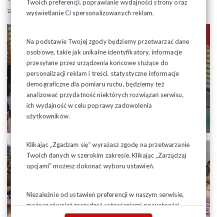
Twoich preferencji, poprawianie wydajności strony oraz
uwypukleniem Obrad Okrągłego Stołu w 1989 roku.
wyświetlanie Ci spersonalizowanych reklam.
Na podstawie Twojej zgody będziemy przetwarzać dane
osobowe, takie jak unikalne identyfikatory, informacje
przesyłane przez urządzenia końcowe służące do
personalizacji reklam i treści, statystyczne informacje
demograficzne dla pomiaru ruchu, będziemy też
analizować przydatność niektórych rozwiązań serwisu,
ich wydajność w celu poprawy zadowolenia
użytkowników.
Klikając „Zgadzam się” wyrażasz zgodę na przetwarzanie
Twoich danych w szerokim zakresie. Klikając „Zarządzaj
opcjami” możesz dokonać wyboru ustawień.
Niezależnie od ustawień preferencji w naszym serwisie,
możesz również zarządzać ustawieniami prywatności
swojej przeglądarki. Więcej informacji o przetwarzaniu