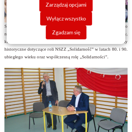
Zarządzaj opcjami
danych znajdziesz w
Polityce prywatności.
Wyłącz wszystko
Spotkanie z bezpośrednim uczestnikiem tamtych wydarzeń było
Zgadzam się
niewątpliwe cenną i interesującą lekcją historii dla młodzieży,
która z pewnością poszerzyła swoją wiedzę o nowe fakty
historyczne dotyczące roli NSZZ „Solidarność” w latach 80. i 90.
ubiegłego wieku oraz współczesną rolę „Solidarności”.