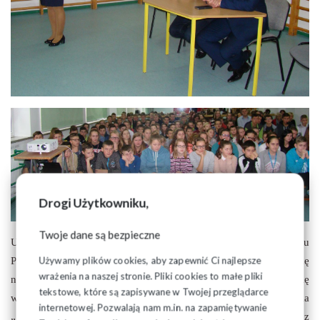
Drogi Użytkowniku,
Twoje dane są bezpieczne
Uczniowie mieli możliwość wysłuchania referatu
Używamy plików cookies, aby zapewnić Ci najlepsze
Przewodniczącego ZR na temat odzyskania przez Polskę
wrażenia na naszej stronie. Pliki cookies to małe pliki
niepodległości, począwszy od 1918 roku, po historię
tekstowe, które są zapisywane w Twojej przeglądarce
współczesną czyli protesty robotnicze, historię powstania
internetowej. Pozwalają nam m.in. na zapamiętywanie
„Solidarności” i jej działalność w latach osiemdziesiątych z