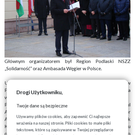
Głównym organizatorem był Region Podlaski NSZZ
„Solidarność” oraz Ambasada Węgier w Polsce.
Uroczystość poprzedziła konferencja historyczna w
Podlaskim Urzędzie Wojewódzkim poświęcona
Drogi Użytkowniku,
wydarzeniom roku 1956 w Polsce i na Węgrzech.
Podczas konferencji swoje referaty wygłosili: Wicekonsul
Twoje dane są bezpieczne
Ambasady Węgier - dr Pal Attila Illes oraz Dyrektor
Używamy plików cookies, aby zapewnić Ci najlepsze
Archiwum Państwowego w Białymstoku - dr Marek
wrażenia na naszej stronie. Pliki cookies to małe pliki
Kietliński, ukazując wydarzenia w Budapeszcie w 1956 roku
tekstowe, które są zapisywane w Twojej przeglądarce
oraz gesty wsparcia mieszkańców Białegostoku tuż po