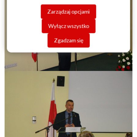
swojej przeglądarki. Więcej informacji o przetwarzaniu
Zarządzaj opcjami
danych znajdziesz w
Polityce prywatności.
Wyłącz wszystko
Zgadzam się