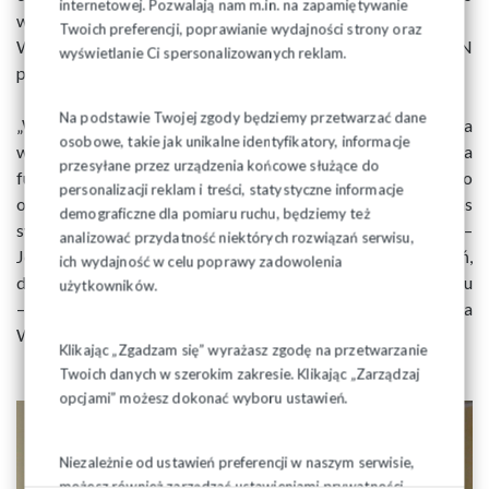
internetowej. Pozwalają nam m.in. na zapamiętywanie
wybuchu rewolucji węgierskiej.
Twoich preferencji, poprawianie wydajności strony oraz
W holu głównym można było również obejrzeć wystawę IPN
wyświetlanie Ci spersonalizowanych reklam.
pn. "1956: Polska-Węgry. Historia i pamięć".
Na podstawie Twojej zgody będziemy przetwarzać dane
„Wydarzenia roku 1956 są szczególnym dowodem na
osobowe, takie jak unikalne identyfikatory, informacje
wspólne dziedzictwo historyczne, które wyrosło na
przesyłane przez urządzenia końcowe służące do
fundamencie dążeń i pragnień obu naszych narodów do
personalizacji reklam i treści, statystyczne informacje
odzyskania wolności i suwerenności” – podkreślił podczas
demograficzne dla pomiaru ruchu, będziemy też
swojego wystąpienia Przewodniczący Zarządu Regionu –
analizować przydatność niektórych rozwiązań serwisu,
Józef Mozolewski, dodając, iż „Wspólnota tych pragnień,
ich wydajność w celu poprawy zadowolenia
doprowadziła do wydarzeń, jakie miały miejsce w 1956 roku
użytkowników.
– najpierw w Polsce (Poznański Czerwiec'56), a później na
Węgrzech”.
Klikając „Zgadzam się” wyrażasz zgodę na przetwarzanie
Twoich danych w szerokim zakresie. Klikając „Zarządzaj
opcjami” możesz dokonać wyboru ustawień.
Niezależnie od ustawień preferencji w naszym serwisie,
możesz również zarządzać ustawieniami prywatności