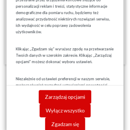
personalizacji reklam i treści, statystyczne informacje
demograficzne dla pomiaru ruchu, będziemy też
analizować przydatność niektórych rozwiązań serwisu,
ich wydajność w celu poprawy zadowolenia
użytkowników.
Klikając „Zgadzam się” wyrażasz zgodę na przetwarzanie
Twoich danych w szerokim zakresie. Klikając „Zarządzaj
09-09-2025
opcjami” możesz dokonać wyboru ustawień.
Niezależnie od ustawień preferencji w naszym serwisie,
możesz również zarządzać ustawieniami prywatności
swojej przeglądarki. Więcej informacji o przetwarzaniu
Zarządzaj opcjami
danych znajdziesz w
Polityce prywatności.
Wyłącz wszystko
Zgadzam się