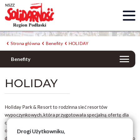
Strona główna
Benefity
HOLIDAY
Benefity
HOLIDAY
Holiday Park & Resort to rodzinna sieć resortów
wypoczynkowych, która przygotowała specjalną ofertę dla
członków NSZZ „Solidarność" z Regionu Podlaskiego. Firma
oferuje vouchery na 7-dniowe (6 nocy) pobyty w swojej sieci
Drogi Użytkowniku,
do wykorzystania w ciągu 7 lat z rabatami do 65%. Dotyczy to