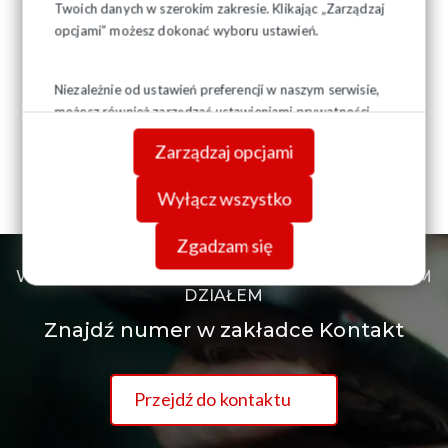
Twoich danych w szerokim zakresie. Klikając „Zarządzaj
opcjami” możesz dokonać wyboru ustawień.
Niezależnie od ustawień preferencji w naszym serwisie,
możesz również zarządzać ustawieniami prywatności
swojej przeglądarki. Więcej informacji o przetwarzaniu
Zarządzaj opcjami
danych znajdziesz w
Polityce prywatności.
Wyłącz wszystko
Zgadzam się
W RAZIE POTRZEBY KONTAKTU Z KONKRETNYM
DZIAŁEM
Znajdź numer w zakładce Kontakt
Przejdź do kontaktu