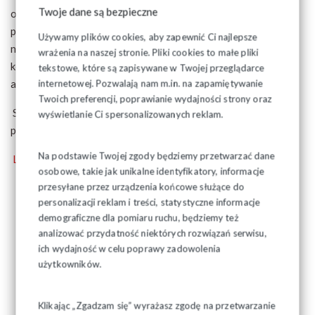
Twoje dane są bezpieczne
okresów poza głównym sezonem w zależności od wybranych
pakietów. Podejmując decyzję o ewentualnym zakupie proszę
Używamy plików cookies, aby zapewnić Ci najlepsze
najpierw dokładnie zapoznać się z ofertą i zasadami
wrażenia na naszej stronie. Pliki cookies to małe pliki
korzystania z wypoczynku w oferowanych domkach i
tekstowe, które są zapisywane w Twojej przeglądarce
apartamentach.
internetowej. Pozwalają nam m.in. na zapamiętywanie
Twoich preferencji, poprawianie wydajności strony oraz
Szczegóły dotyczące zasad korzystania z oferty zostały
wyświetlanie Ci spersonalizowanych reklam.
przesłane do Organizacji Zakładowych.
Na podstawie Twojej zgody będziemy przetwarzać dane
Link do filmu prezentującego Resorty - tutaj!
osobowe, takie jak unikalne identyfikatory, informacje
przesyłane przez urządzenia końcowe służące do
personalizacji reklam i treści, statystyczne informacje
demograficzne dla pomiaru ruchu, będziemy też
analizować przydatność niektórych rozwiązań serwisu,
ich wydajność w celu poprawy zadowolenia
użytkowników.
Klikając „Zgadzam się” wyrażasz zgodę na przetwarzanie