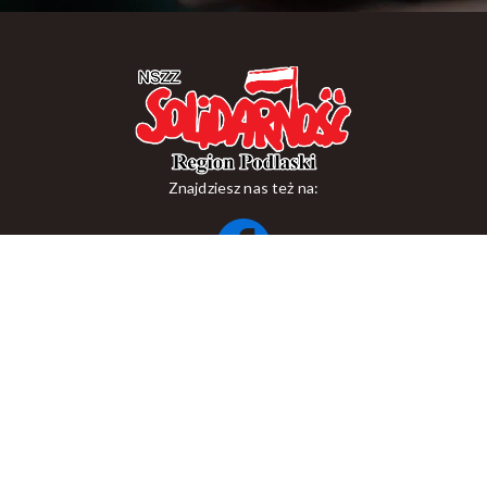
Znajdziesz nas też na:
ul. Suraska 1, 15-093 Białystok
tel.
+48 85 748 11 00
zr.podlaskiego@solidarnosc.org.pl