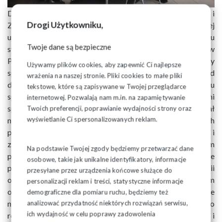
Doceniając dokonania rządów Prawa i Sprawiedliwości i
Drogi Użytkowniku,
Zjednoczonej Prawicy w sferze społecznej i gospodarczej
uznano za niewystarczające jego działania w celu
Twoje dane są bezpieczne
systemowego rozwiązania kwestii wzrostu wynagrodzeń w
Polsce uznającego i doceniającego wszystkie grupy
Używamy plików cookies, aby zapewnić Ci najlepsze
społeczne i zawodowe. Rozwiązania takie winne być od
wrażenia na naszej stronie. Pliki cookies to małe pliki
dawna wypracowywane przez Rząd w ramach dialogu
tekstowe, które są zapisywane w Twojej przeglądarce
społecznego z umocowanymi ustawowo partnerami
internetowej. Pozwalają nam m.in. na zapamiętywanie
społecznymi. Brak takich działań spowodował
Twoich preferencji, poprawianie wydajności strony oraz
wyświetlanie Ci spersonalizowanych reklam.
niekontrolowane protesty różnych grup społecznych
prowadzonych często z rażącym naruszeniem prawa i
związane z tym decyzje rządu będące gaszeniem
Na podstawie Twojej zgody będziemy przetwarzać dane
poszczególnych „pożarów”, protestów w sposób, który nie
osobowe, takie jak unikalne identyfikatory, informacje
pozwala na kompleksowe rozwiązanie kwestii
przesyłane przez urządzenia końcowe służące do
odpowiedzialnego wzrostu wynagrodzeń, a w ślad za tym
personalizacji reklam i treści, statystyczne informacje
odpowiedniego poziomu zasobności społeczeństwa. Takie
demograficzne dla pomiaru ruchu, będziemy też
nieodpowiedzialne działania prowadzą do jeszcze większego
analizować przydatność niektórych rozwiązań serwisu,
ich wydajność w celu poprawy zadowolenia
rozwarstwienia płacowego (kosztem najsłabszych) i