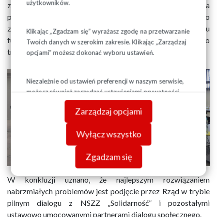
użytkowników.
zachęcają do wybuchu kolejnych protestów i sankcjonowania
przez Rząd naruszania prawa. W czasie posiedzenia uznano
za konieczne „odmrożenie” podstawy naliczania odpisu
Klikając „Zgadzam się” wyrażasz zgodę na przetwarzanie
funduszu socjalnego oraz wskazano kwestie nierównego
Twoich danych w szerokim zakresie. Klikając „Zarządzaj
traktowania partnerów społecznych.
opcjami” możesz dokonać wyboru ustawień.
Niezależnie od ustawień preferencji w naszym serwisie,
możesz również zarządzać ustawieniami prywatności
swojej przeglądarki. Więcej informacji o przetwarzaniu
Zarządzaj opcjami
danych znajdziesz w
Polityce prywatności.
Wyłącz wszystko
Zgadzam się
W konkluzji uznano, że najlepszym rozwiązaniem
nabrzmiałych problemów jest podjęcie przez Rząd w trybie
pilnym dialogu z NSZZ „Solidarność” i pozostałymi
ustawowo umocowanymi partnerami dialogu społecznego.