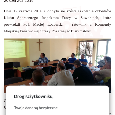
20 czerwca 2016
Dnia 17 czerwca 2016 r. odbyło się szóste szkolenie członków
Klubu Społecznego Inspektora Pracy w Suwałkach, które
prowadził kol. Maciej Łozowski – ratownik z Komendy
Miejskiej Państwowej Straży Pożarnej w Białymstoku.
Drogi Użytkowniku,
Głównym tematem szkolenia była ochrona przeciwpożarowa.
Uczestnicy zapoznali się z tematyką dotyczącą:
Twoje dane są bezpieczne
1) przepisów prawnych ochrony przeciwpożarowej oraz