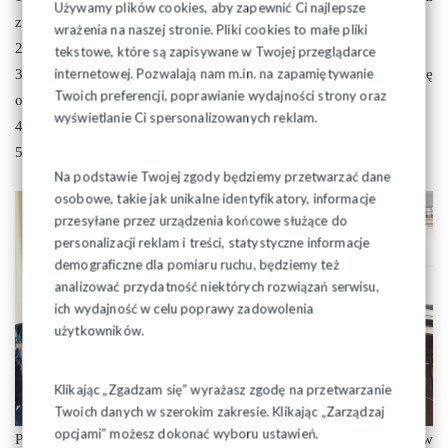
Używamy plików cookies, aby zapewnić Ci najlepsze
związanej z nimi odpowiedzialności i konsekwencji,
wrażenia na naszej stronie. Pliki cookies to małe pliki
2) warunków powstania pożaru,
tekstowe, które są zapisywane w Twojej przeglądarce
internetowej. Pozwalają nam m.in. na zapamiętywanie
3) najczęstszych przyczyn pożarów i rozprzestrzeniania się
Twoich preferencji, poprawianie wydajności strony oraz
ognia,
wyświetlanie Ci spersonalizowanych reklam.
4) sposobów zapobiegania pożarom,
5) zasad postępowania podczas pożaru.
Na podstawie Twojej zgody będziemy przetwarzać dane
osobowe, takie jak unikalne identyfikatory, informacje
przesyłane przez urządzenia końcowe służące do
personalizacji reklam i treści, statystyczne informacje
demograficzne dla pomiaru ruchu, będziemy też
analizować przydatność niektórych rozwiązań serwisu,
ich wydajność w celu poprawy zadowolenia
użytkowników.
Klikając „Zgadzam się” wyrażasz zgodę na przetwarzanie
Twoich danych w szerokim zakresie. Klikając „Zarządzaj
opcjami” możesz dokonać wyboru ustawień.
Prezentacja tematyki przeciwpożarowej przedstawiona została w