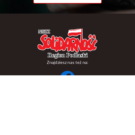
Znajdziesz nas też na:
ul. Suraska 1, 15-093 Białystok
tel.
+48 85 748 11 00
zr.podlaskiego@solidarnosc.org.pl