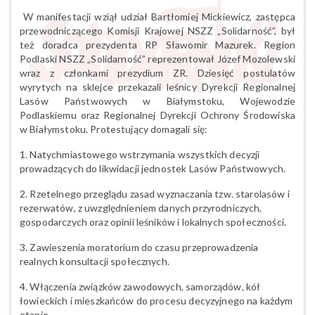
W manifestacji wziął udział Bartłomiej Mickiewicz, zastępca
przewodniczącego Komisji Krajowej NSZZ „Solidarność”, był
też doradca prezydenta RP Sławomir Mazurek. Region
Podlaski NSZZ „Solidarność” reprezentował Józef Mozolewski
wraz z członkami prezydium ZR. Dziesięć postulatów
wyrytych na sklejce przekazali leśnicy Dyrekcji Regionalnej
Lasów Państwowych w Białymstoku, Wojewodzie
Podlaskiemu oraz Regionalnej Dyrekcji Ochrony Środowiska
w Białymstoku. Protestujący domagali się:
1. Natychmiastowego wstrzymania wszystkich decyzji
prowadzących do likwidacji jednostek Lasów Państwowych.
2. Rzetelnego przeglądu zasad wyznaczania tzw. starolasów i
rezerwatów, z uwzględnieniem danych przyrodniczych,
gospodarczych oraz opinii leśników i lokalnych społeczności.
3. Zawieszenia moratorium do czasu przeprowadzenia
realnych konsultacji społecznych.
4. Włączenia związków zawodowych, samorządów, kół
łowieckich i mieszkańców do procesu decyzyjnego na każdym
etapie.