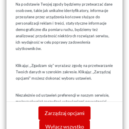
Na podstawie Twojej zgody będziemy przetwarzać dane
osobowe, takie jak unikalne identyfikatory, informacje
przesyłane przez urządzenia końcowe służące do
personalizacji reklam i treści, statystyczne informacje
demograficzne dla pomiaru ruchu, będziemy też
analizować przydatność niektórych rozwiązań serwisu,
ich wydajność w celu poprawy zadowolenia
użytkowników.
Klikając „Zgadzam się” wyrażasz zgodę na przetwarzanie
Twoich danych w szerokim zakresie. Klikając „Zarządzaj
opcjami” możesz dokonać wyboru ustawień.
Niezależnie od ustawień preferencji w naszym serwisie,
możesz również zarządzać ustawieniami prywatności
swojej przeglądarki. Więcej informacji o przetwarzaniu
Zarządzaj opcjami
danych znajdziesz w
Polityce prywatności.
Wyłącz wszystko