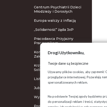
Centrum Psychiatrii Dzieci
Młodzieży i Dorosłych
Europa walczy z inflacją
„Solidarność” żąda 3xP
Pracodawca Przyjazny
Pracownikom
Komisja Krajowa w
Drogi Użytkowniku,
Zakopanem
Twoje dane są bezpieczne
Krzyże Wolności i
Solidarności
Używamy plików cookies, aby zapewnić Ci 
przeglądarce internetowej. Pozwalają nam
List do Ursuli von der Leyen
spersonalizowanych reklam.
Jubileuszowa pielgrzymka
Na podstawie Twojej zgody będziemy prze
Wyższa płaca minimalna
do personalizacji reklam i treści, staty
Posiedzenie Zarządu
serwisu, ich wydajność w celu poprawy 