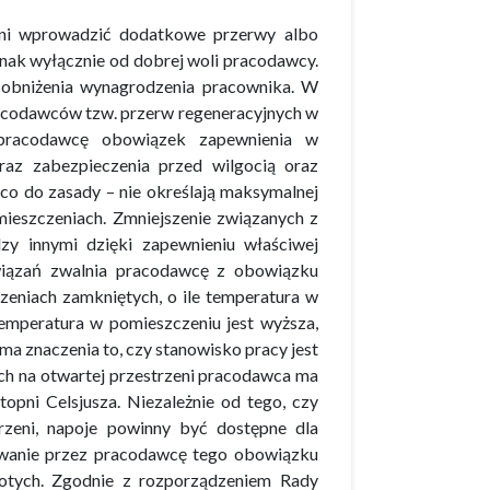
ni wprowadzić dodatkowe przerwy albo
dnak wyłącznie od dobrej woli pracodawcy.
obniżenia wynagrodzenia pracownika. W
racodawców tzw. przerw regeneracyjnych w
a pracodawcę obowiązek zapewnienia w
raz zabezpieczenia przed wilgocią oraz
 co do zasady – nie określają maksymalnej
ieszczeniach. Zmniejszenie związanych z
zy innymi dzięki zapewnieniu właściwej
związań zwalnia pracodawcę z obowiązku
niach zamkniętych, o ile temperatura w
temperatura w pomieszczeniu jest wyższa,
ma znaczenia to, czy stanowisko pracy jest
ch na otwartej przestrzeni pracodawca ma
pni Celsjusza. Niezależnie od tego, czy
zeni, napoje powinny być dostępne dla
wanie przez pracodawcę tego obowiązku
otych. Zgodnie z rozporządzeniem Rady