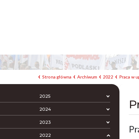
Strona główna
Archiwum
2022
Praca w u
2025
P
2024
2023
Pr
2022