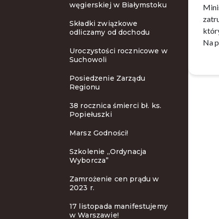
węgierskiej w Białymstoku
Mini
zatr
Składki związkowe
któr
odliczamy od dochodu
Na p
Uroczystości rocznicowe w
Suchowoli
Posiedzenie Zarządu
Regionu
38 rocznica śmierci bł. ks.
Popiełuszki
Marsz Godności!
Szkolenie ,,Ordynacja
Wyborcza”
Zamrożenie cen prądu w
2023 r.
17 listopada manifestujemy
w Warszawie!