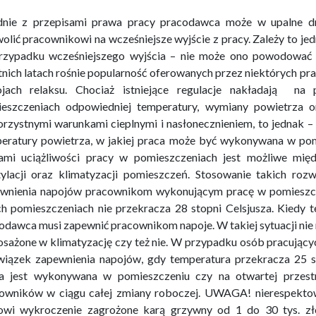
nie z przepisami prawa pracy pracodawca może w upalne d
olić pracownikowi na wcześniejsze wyjście z pracy. Zależy to je
zypadku wcześniejszego wyjścia – nie może ono powodować 
tnich latach rośnie popularność oferowanych przez niektórych p
jach relaksu. Chociaż istniejące regulacje nakładają n
eszczeniach odpowiedniej temperatury, wymiany powietrza o
orzystnymi warunkami cieplnymi i nasłonecznieniem, to jednak –
eratury powietrza, w jakiej praca może być wykonywana w pom
ami uciążliwości pracy w pomieszczeniach jest możliwe międ
ylacji oraz klimatyzacji pomieszczeń. Stosowanie takich ro
wnienia napojów pracownikom wykonującym pracę w pomieszcze
ch pomieszczeniach nie przekracza 28 stopni Celsjusza. Kiedy 
odawca musi zapewnić pracownikom napoje. W takiej sytuacji nie 
sażone w klimatyzację czy też nie. W przypadku osób pracujący
iązek zapewnienia napojów, gdy temperatura przekracza 25 sto
a jest wykonywana w pomieszczeniu czy na otwartej przestr
owników w ciągu całej zmiany roboczej. UWAGA! nierespekto
owi wykroczenie zagrożone karą grzywny od 1 do 30 tys. zł