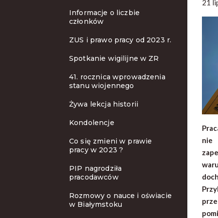
21 l
Informacje o liczbie
członków
ZUS i prawo pracy od 2023 r.
Spotkanie wigilijne w ZR
41. rocznica wprowadzenia
stanu wiojennego
Żywa lekcja historii
Kondolencje
Prac
nie 
Co się zmieni w prawie
pracy w 2023 ?
zape
waru
PIP nagrodziła
doch
pracodawców
Przy
Rozmowy o nauce i oświacie
prze
w Białymstoku
pomi