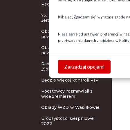
Regionu
75. rocznica urodzin bł. ks.
Klikając „Zgadzam się” wyrażasz zgodę n
Jerzego
Obchody 42. rocznicy
Niezależnie od ustawień preferencji w na
powstania NSZZ "S" c.d.
przetwarzaniu danych znajdziesz w
Polity
Obchody 42. rocznicy
powstania NSZZ "S"
Rada KSOiW NSZZ
Zarządzaj opcjami
„Solidarność"
Będzie więcej kontroli PIP
Pocztowcy rozmawiali z
wicepremierem
Obrady WZD w Wasilkowie
Uroczystości sierpniowe
2022