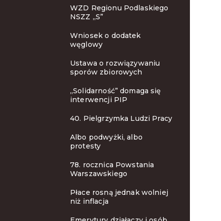
WZD Regionu Podlaskiego
NSZZ „S”
Wniosek o dodatek
węglowy
Ustawa o rozwiązywaniu
sporów zbiorowych
„Solidarność” domaga się
interwencji PIP
40. Pielgrzymka Ludzi Pracy
Albo podwyżki, albo
protesty
78. rocznica Powstania
Warszawskiego
Płace rosną jednak wolniej
niż inflacja
Emerytury działaczy i osób