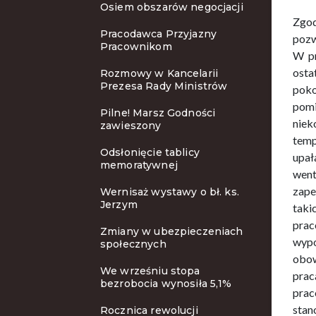
Osiem obszarów negocjacji
Zgod
Pracodawca Przyjazny
pozw
Pracownikom
W pr
osta
Rozmowy w Kancelarii
Prezesa Rady Ministrów
poko
pomi
Pilne! Marsz Godności
niek
zawieszony
temp
Odsłonięcie tablicy
upał
memoratywnej
went
zape
Wernisaż wystawy o bł. ks.
Jerzym
taki
prac
Zmiany w ubezpieczeniach
wypo
społecznych
obow
We wrześniu stopa
prac
bezrobocia wynosiła 5,1%
prac
stan
Rocznica rewolucji