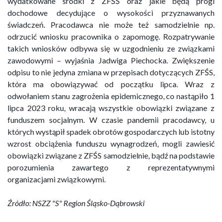
wydatkowane środki z ZFŚŚ oraz jakie będą progi
dochodowe decydujące o wysokości przyznawanych
świadczeń. Pracodawca nie może też samodzielnie np.
odrzucić wniosku pracownika o zapomogę. Rozpatrywanie
takich wniosków odbywa się w uzgodnieniu ze związkami
zawodowymi – wyjaśnia Jadwiga Piechocka. Zwiększenie
odpisu to nie jedyna zmiana w przepisach dotyczących ZFŚS,
która ma obowiązywać od początku lipca. Wraz z
odwołaniem stanu zagrożenia epidemicznego, co nastąpiło 1
lipca 2023 roku, wracają wszystkie obowiązki związane z
funduszem socjalnym. W czasie pandemii pracodawcy, u
których wystąpił spadek obrotów gospodarczych lub istotny
wzrost obciążenia funduszu wynagrodzeń, mogli zawiesić
obowiązki związane z ZFŚS samodzielnie, bądź na podstawie
porozumienia zawartego z reprezentatywnymi
organizacjami związkowymi.
Źródło: NSZZ "S" Region Śląsko-Dąbrowski