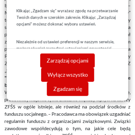
być wyłaniani, co często prowadzi do kuriozalnych sytuacji. –
Klikając „Zgadzam się” wyrażasz zgodę na przetwarzanie
Mieliśmy przypadki, gdzie ci „przedstawiciele pracowników”
Twoich danych w szerokim zakresie. Klikając „Zarządzaj
to były osoby zupełnie nieznane pracownikom. Spotkaliśmy
opcjami” możesz dokonać wyboru ustawień.
się też np. z sytuacją, w której pracodawca zatrudniał na
początek jednego pracownika i wiedząc, że będzie rozwijał
zatrudnienie, podpisywał z tym jednym pracownikiem
Niezależnie od ustawień preferencji w naszym serwisie,
porozumienie o nietworzeniu funduszu – mówi Jadwiga
możesz również zarządzać ustawieniami prywatności
swojej przeglądarki. Więcej informacji o przetwarzaniu
Piechocka, ekspertka z Biura Szkoleń i Współpracy
Zarządzaj opcjami
danych znajdziesz w
Polityce prywatności.
Zagranicznej Zarządu Regionu Śląsko-Dąbrowskiego NSZZ
„Solidarność”.
Wyłącz wszystko
"Związki zawodowe współdecydują o tym, na jakie cele
będą wydatkowane środki z ZFŚŚ"
Zgadzam się
W zakładach, w których działają związki zawodowe,
pracownicy maja nie tylko znacznie większy wpływ na to, czy
ZFŚS w ogóle istnieje, ale również na podział środków z
funduszu socjalnego. – Pracodawca ma obowiązek uzgadniać
regulamin funduszu z organizacjami związkowymi. Związki
zawodowe współdecydują o tym, na jakie cele będą