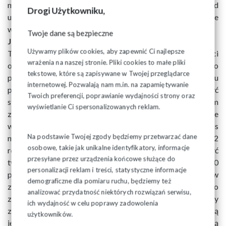
mrożony, czyli do obliczenia jego wysokości nie brano pod
Drogi Użytkowniku,
uwagę aktualnej „średniej krajowej”, ale przeciętne
wynagrodzenie z lat poprzednich.
Twoje dane są bezpieczne
Jak wzrośnie wysokość odpisu
Używamy plików cookies, aby zapewnić Ci najlepsze
Tak np. do lipca 2023 roku podstawą wyliczenia wysokości
wrażenia na naszej stronie. Pliki cookies to małe pliki
odpisu na ZFŚS było średnie wynagrodzenie z drugiego
tekstowe, które są zapisywane w Twojej przeglądarce
półrocza 2019 roku. Dzięki porozumieniu podpisanemu
internetowej. Pozwalają nam m.in. na zapamiętywanie
przez „Solidarność” z rządem odpis na fundusz ma być
Twoich preferencji, poprawianie wydajności strony oraz
stopniowo odmrażany, co od dawna było postulatem
wyświetlanie Ci spersonalizowanych reklam.
związku. Od 1 lipca podstawą odpisu ma być przeciętne
wynagrodzenie z 2021 roku. Z kolei w przyszłym roku odpis
Na podstawie Twojej zgody będziemy przetwarzać dane
ma być liczony według średniego wynagrodzenia z 2022
osobowe, takie jak unikalne identyfikatory, informacje
roku. Choć fundusz socjalny zgodnie z przepisami musi być
przesyłane przez urządzenia końcowe służące do
tworzony w firmach zatrudniających powyżej 50
personalizacji reklam i treści, statystyczne informacje
pracowników to w zakładach, gdzie nie ma związków
demograficzne dla pomiaru ruchu, będziemy też
zawodowych, pracodawca może go bardzo łatwo
analizować przydatność niektórych rozwiązań serwisu,
zlikwidować. Wówczas do rezygnacji z funduszu wystarczy
ich wydajność w celu poprawy zadowolenia
zgoda „przedstawicieli pracowników”. Przepisy nie regulują
użytkowników.
jednak precyzyjnie, w jaki sposób owi „przedstawiciele” mają