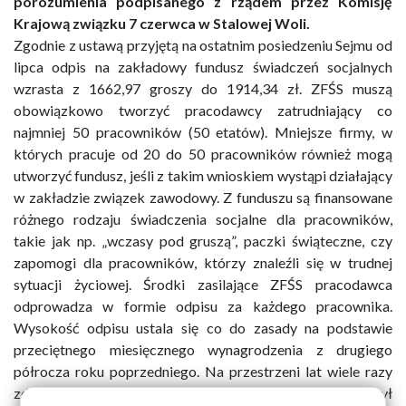
porozumienia podpisanego z rządem przez Komisję
Krajową związku 7 czerwca w Stalowej Woli.
Zgodnie z ustawą przyjętą na ostatnim posiedzeniu Sejmu od
lipca odpis na zakładowy fundusz świadczeń socjalnych
wzrasta z 1662,97 groszy do 1914,34 zł. ZFŚS muszą
obowiązkowo tworzyć pracodawcy zatrudniający co
najmniej 50 pracowników (50 etatów). Mniejsze firmy, w
których pracuje od 20 do 50 pracowników również mogą
utworzyć fundusz, jeśli z takim wnioskiem wystąpi działający
w zakładzie związek zawodowy. Z funduszu są finansowane
różnego rodzaju świadczenia socjalne dla pracowników,
takie jak np. „wczasy pod gruszą”, paczki świąteczne, czy
zapomogi dla pracowników, którzy znaleźli się w trudnej
sytuacji życiowej. Środki zasilające ZFŚS pracodawca
odprowadza w formie odpisu za każdego pracownika.
Wysokość odpisu ustala się co do zasady na podstawie
przeciętnego miesięcznego wynagrodzenia z drugiego
półrocza roku poprzedniego. Na przestrzeni lat wiele razy
zdarzało się jednak, że odpis na fundusz w danym roku był