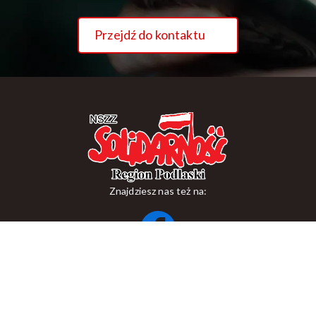
Przejdź do kontaktu
Znajdziesz nas też na:
ul. Suraska 1, 15-093 Białystok
tel.
+48 85 748 11 00
zr.podlaskiego@solidarnosc.org.pl