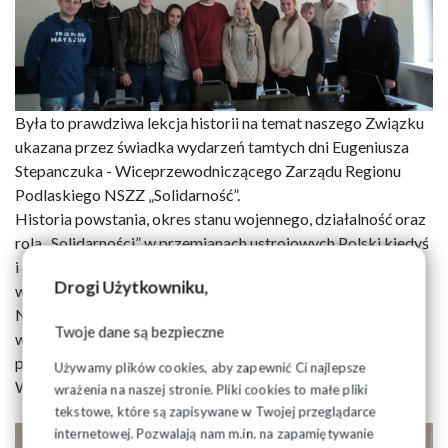
Była to prawdziwa lekcja historii na temat naszego Związku
ukazana przez świadka wydarzeń tamtych dni Eugeniusza
Stepanczuka - Wiceprzewodniczącego Zarządu Regionu
Podlaskiego NSZZ „Solidarność”.
Historia powstania, okres stanu wojennego, działalność oraz
rola „Solidarności” w przemianach ustrojowych Polski kiedyś
i dziś to zagadnienia, które przybliżyli sobie uczestnicy
Drogi Użytkowniku,
wizyty.
Należy zaznaczyć, że spotkanie to było również okazją do
Twoje dane są bezpieczne
wyrażenia swoich opinii i platformą wymiany doświadczeń
pomiędzy młodzieżą polonijną państw Europy Środkowo-
Używamy plików cookies, aby zapewnić Ci najlepsze
Wschodniej.
wrażenia na naszej stronie. Pliki cookies to małe pliki
tekstowe, które są zapisywane w Twojej przeglądarce
internetowej. Pozwalają nam m.in. na zapamiętywanie