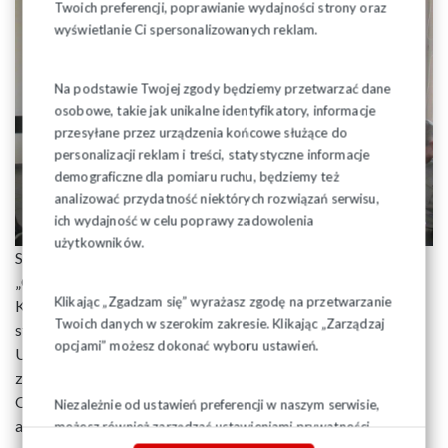
Twoich preferencji, poprawianie wydajności strony oraz
wyświetlanie Ci spersonalizowanych reklam.
Na podstawie Twojej zgody będziemy przetwarzać dane
osobowe, takie jak unikalne identyfikatory, informacje
przesyłane przez urządzenia końcowe służące do
personalizacji reklam i treści, statystyczne informacje
demograficzne dla pomiaru ruchu, będziemy też
analizować przydatność niektórych rozwiązań serwisu,
ich wydajność w celu poprawy zadowolenia
użytkowników.
Studenci zostali zaproszeni do Białegostoku przez Fundację
„Okno na Wschód” w ramach projektu pn. „Akademia
Klikając „Zgadzam się” wyrażasz zgodę na przetwarzanie
Kreatywnych Liderów - pobyty edukacyjne dla młodzieży
Twoich danych w szerokim zakresie. Klikając „Zarządzaj
studenckiej polskiego pochodzenia z Białorusi, Litwy,
opcjami” możesz dokonać wyboru ustawień.
Ukrainy i Rosji (Obwód Kaliningradzki)”, którego celem jest
zaktywizowanie studentów pochodzenia polskiego z
Obwodu Kaliningradzkiego, jak również uczynienie z nich
Niezależnie od ustawień preferencji w naszym serwisie,
aktywnych, świadomych członków polskiej diaspory, którzy
możesz również zarządzać ustawieniami prywatności