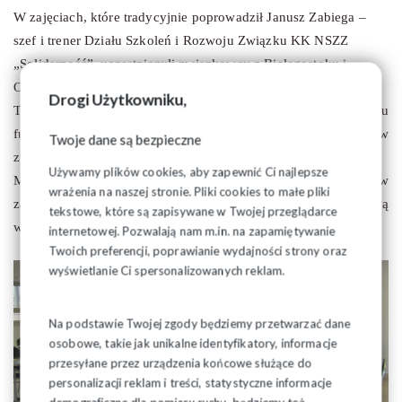
W zajęciach, które tradycyjnie poprowadził Janusz Zabiega –
szef i trener Działu Szkoleń i Rozwoju Związku KK NSZZ
„Solidarność”, uczestniczyli związkowcy z Białegostoku i
Oddziałów Regionu.
Drogi Użytkowniku,
To była kolejna okazja do uświadomienia sposobu
funkcjonowania Związku dziś oraz przyjrzenia się pracy liderów
Twoje dane są bezpieczne
związkowych i całych Komisji Zakładowych.
Używamy plików cookies, aby zapewnić Ci najlepsze
Między innymi, zwrócono uwagę na potrzebę wsparcia lidera w
wrażenia na naszej stronie. Pliki cookies to małe pliki
zakładzie pracy oraz zaangażowania w działalność związkową
tekstowe, które są zapisywane w Twojej przeglądarce
wielu członków Związku.
internetowej. Pozwalają nam m.in. na zapamiętywanie
Twoich preferencji, poprawianie wydajności strony oraz
wyświetlanie Ci spersonalizowanych reklam.
Na podstawie Twojej zgody będziemy przetwarzać dane
osobowe, takie jak unikalne identyfikatory, informacje
przesyłane przez urządzenia końcowe służące do
personalizacji reklam i treści, statystyczne informacje