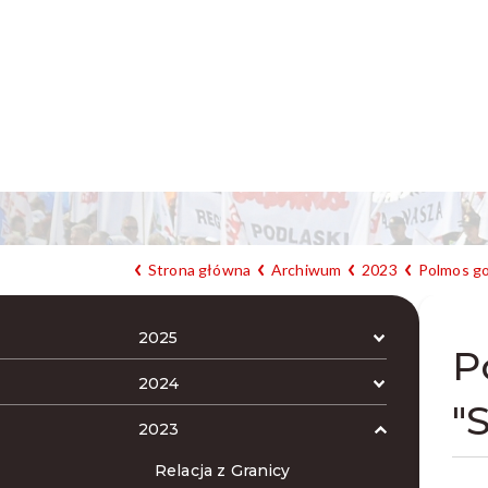
Strona główna
Archiwum
2023
Polmos goś
2025
P
2024
"
2023
Relacja z Granicy