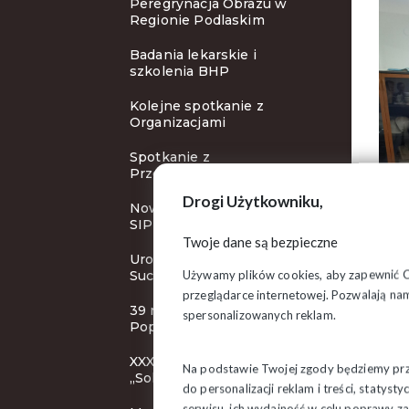
Peregrynacja Obrazu w
Regionie Podlaskim
Badania lekarskie i
szkolenia BHP
Kolejne spotkanie z
Organizacjami
Spotkanie z
Przewodniczącym ZR
Drogi Użytkowniku,
Nowy cykl szkoleń Klubu
SIP
Twoje dane są bezpieczne
Uroczystości rocznicowe w
Używamy plików cookies, aby zapewnić Ci 
Suchowoli
przeglądarce internetowej. Pozwalają nam
39 rocznica śmierci bł. ks.
spersonalizowanych reklam.
Popiełuszki
XXXI KZD NSZZ
Na podstawie Twojej zgody będziemy prze
„Solidarność”
do personalizacji reklam i treści, staty
serwisu, ich wydajność w celu poprawy 