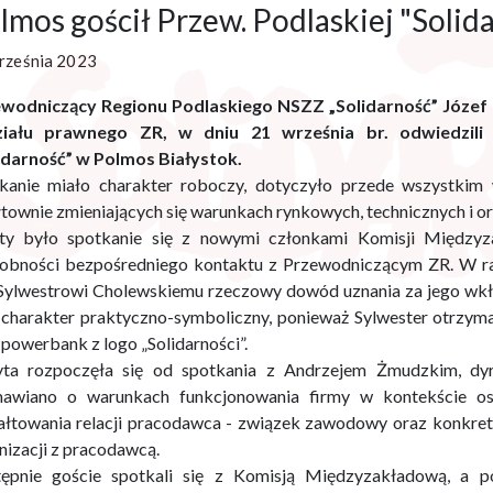
lmos gościł Przew. Podlaskiej "Solid
rześnia 2023
wodniczący Regionu Podlaskiego NSZZ „Solidarność” Józe
ziału prawnego ZR, w dniu 21 września br. odwiedzil
idarność” w Polmos Białystok.
kanie miało charakter roboczy, dotyczyło przede wszystkim
townie zmieniających się warunkach rynkowych, technicznych i o
ty było spotkanie się z nowymi członkami Komisji Międzyza
obności bezpośredniego kontaktu z Przewodniczącym ZR. W r
 Sylwestrowi Cholewskiemu rzeczowy dowód uznania za jego wkł
 charakter praktyczno-symboliczny, ponieważ Sylwester otrzyma
 powerbank z logo „Solidarności”.
ta rozpoczęła się od spotkania z Andrzejem Żmudzkim, dy
awiano o warunkach funkcjonowania firmy w kontekście osta
ałtowania relacji pracodawca - związek zawodowy oraz konkret
nizacji z pracodawcą.
ępnie goście spotkali się z Komisją Międzyzakładową, a pó