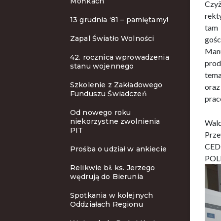
Mońkach
Czyż
rekt
13 grudnia ‘81 – pamiętamy!
tam 
Zapal Światło Wolności
gośc
Manu
42. rocznica wprowadzenia
prod
stanu wojennego
tema
Szkolenie z Zakładowego
oraz
Funduszu Świadczeń
p
Od nowego roku
niekorzystne zwolnienia
Wald
PIT
Prze
CEDC
Prośba o udział w ankiecie
POL
Relikwie bł. ks. Jerzego
wędrują do Bierunia
Spotkania w kolejnych
Oddziałach Regionu