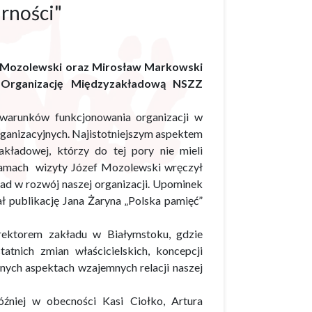
arności"
f Mozolewski oraz Mirosław Markowski
i Organizację Międzyzakładową NSZZ
 warunków funkcjonowania organizacji w
rganizacyjnych. Najistotniejszym aspektem
kładowej, którzy do tej pory nie mieli
amach wizyty Józef Mozolewski wręczył
ad w rozwój naszej organizacji. Upominek
ł publikację Jana Żaryna „Polska pamięć”
rektorem zakładu w Białymstoku, gdzie
tnich zmian właścicielskich, koncepcji
nych aspektach wzajemnych relacji naszej
źniej w obecności Kasi Ciołko, Artura