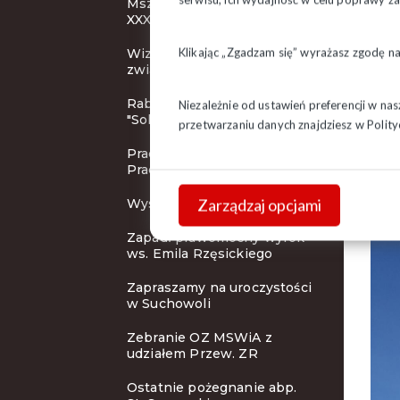
Msza Święta inaugurująca
XXXI KZD
Klikając „Zgadzam się” wyrażasz zgodę n
Wizerunek działacza
związkowego
Rabaty dla członków
Niezależnie od ustawień preferencji w na
"Solidarności"
przetwarzaniu danych znajdziesz w
Polity
Pracodawca Przyjazny
Pracownikom
Zarządzaj opcjami
Wystawa i koncert
Zapadł prawomocny wyrok
ws. Emila Rzęsickiego
Zapraszamy na uroczystości
w Suchowoli
Zebranie OZ MSWiA z
udziałem Przew. ZR
Ostatnie pożegnanie abp.