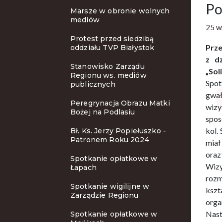
Po
Marsze w obronie wolnych
mediów
25 w
Protest przed siedzibą
Prze
oddziału TVP Białystok
z d
Stanowisko Zarządu
„Sol
Regionu ws. mediów
Spot
publicznych
gwał
Peregrynacja Obrazu Matki
wizy
Bożej na Podlasiu
spos
kol.
Bł. Ks. Jerzy Popiełuszko -
Patronem Roku 2024
miał
oraz
Spotkanie opłatkowe w
Wizy
Łapach
rozm
Spotkanie wigilijne w
kszt
Zarządzie Regionu
orga
Nast
Spotkanie opłatkowe w