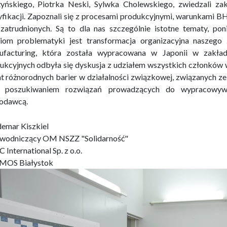
yńskiego, Piotrka Neski, Sylwka Cholewskiego, zwiedzali zakł
yfikacji. Zapoznali się z procesami produkcyjnymi, warunkami
zatrudnionych. Są to dla nas szczególnie istotne tematy, po
iom problematyki jest transformacja organizacyjna naszego
facturing, która została wypracowana w Japonii w zakł
ukcyjnych odbyła się dyskusja z udziałem wszystkich członków 
t różnorodnych barier w działalności związkowej, związanych ze
 poszukiwaniem rozwiązań prowadzących do wypracowywan
racodawcą.
emar Kiszkiel
wodniczący OM NSZZ "Solidarność"
 International Sp. z o.o.
MOS Białystok