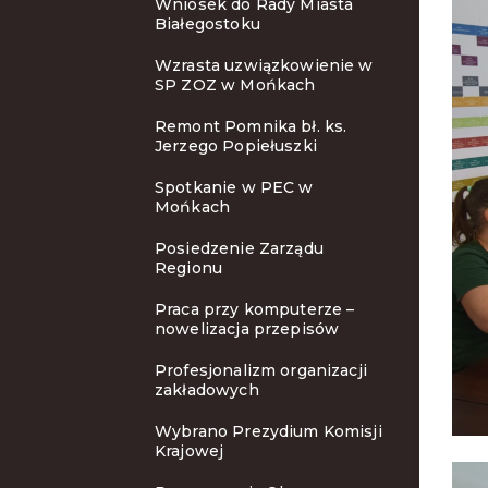
Wniosek do Rady Miasta
Białegostoku
Wzrasta uzwiązkowienie w
SP ZOZ w Mońkach
Remont Pomnika bł. ks.
Jerzego Popiełuszki
Spotkanie w PEC w
Mońkach
Posiedzenie Zarządu
Regionu
Praca przy komputerze –
nowelizacja przepisów
Profesjonalizm organizacji
zakładowych
Wybrano Prezydium Komisji
Krajowej