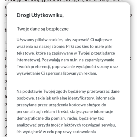
sprawy z tego co może, co musi, a czego absolutnie nie
Drogi Użytkowniku,
powinien robić jako pracownik. Daje to przestrzeń do różnego
rodzaju nieporozumień, nadużyć, a w dalszej kolejności do
Twoje dane są bezpieczne
frustracji i konfliktów na linii pracownik-pracodawca.
Używamy plików cookies, aby zapewnić Ci najlepsze
Jako redakcja Tygodnik Solidarność i Tysol.pl wraz z Krajową
wrażenia na naszej stronie. Pliki cookies to małe pliki
Sekcją Młodych NSZZ Solidarność chcemy w przystępny
tekstowe, które są zapisywane w Twojej przeglądarce
sposób przekazać młodemu pokoleniu, że mogą wpływać na to
internetowej. Pozwalają nam m.in. na zapamiętywanie
jak wygląda ich miejsce pracy, że warto wziąć za nie
Twoich preferencji, poprawianie wydajności strony oraz
odpowiedzialność i stać się pracownikiem świadomym, a
wyświetlanie Ci spersonalizowanych reklam.
przede wszystkim zaangażowanym w życie zakładu pracy.
Dbanie o własne warunki pracy zaprocentuje nie tylko jemu,
Na podstawie Twojej zgody będziemy przetwarzać dane
ale też pracodawcy na lata. Tak zorientowana osoba
osobowe, takie jak unikalne identyfikatory, informacje
przestanie być jedynie „turystą” w przedsiębiorstwie, który
przesyłane przez urządzenia końcowe służące do
przy pierwszej lepszej okazji je opuści, a dojrzałym i
personalizacji reklam i treści, statystyczne informacje
demograficzne dla pomiaru ruchu, będziemy też
odpowiedzialnym pracownikiem, który sam będzie czuć się
analizować przydatność niektórych rozwiązań serwisu,
ważną częścią firmy, a nie jedynie śrubką, którą można
ich wydajność w celu poprawy zadowolenia
wymienić. Dlatego stworzyliśmy kompendium wiedzy, którą