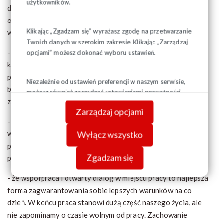
użytkowników.
dobrze posiadać jako młody pracownik, by jak najszybciej
odnaleźć się na rynku pracy. Na stronie
Klikając „Zgadzam się” wyrażasz zgodę na przetwarzanie
www.kolejnamlodych.pl będzie można dowiedzieć się:
Twoich danych w szerokim zakresie. Klikając „Zarządzaj
- jak efektywnie wykorzystać swoje wykształcenie i
opcjami” możesz dokonać wyboru ustawień.
kompetencje na rynku pracy. Pokażemy jak znaleźć dobrego
pracodawcę i czym go do siebie przekonać. To sprawi, że
Niezależnie od ustawień preferencji w naszym serwisie,
bardziej świadomie będziesz kierować swoją karierą
możesz również zarządzać ustawieniami prywatności
zawodową;
swojej przeglądarki. Więcej informacji o przetwarzaniu
Zarządzaj opcjami
danych znajdziesz w
Polityce prywatności.
- o rodzajach umów jakie można zawrzeć z pracodawcą i jakie
wynikają z nich prawa, ale też obowiązki dla pracownika. To
Wyłącz wszystko
podstawa, by nie dać się oszukiwać, ale też być fair wobec
Zgadzam się
przełożonych;
- że współpraca i otwarty dialog w miejscu pracy to najlepsza
forma zagwarantowania sobie lepszych warunków na co
dzień. W końcu praca stanowi dużą część naszego życia, ale
nie zapominamy o czasie wolnym od pracy. Zachowanie