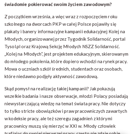
świadomie pokierować swoim życiem zawodowym?
Z początkiem września, a więc wraz z rozpoczęciem roku
szkolnego na dworcach PKP w całej Polsce pojawiły się
plakaty i banery informacyjne kampanii edukacyjnej Kolej na
Młodych, organizowanej przez Tygodnik Solidarność, portal
Tysol.pl oraz Krajową Sekcję Młodych NSZZ Solidarność.
„Kolej na Młodych”, jest projektem edukacyjnym, skierowanym
do młodego pokolenia, które dopiero wchodzi na rynek pracy.
Mowa o uczniach szkół średnich, studentach oraz osobach,
które niedawno podjęły aktywność zawodową.
Skąd pomysł na realizację takiej kampanii? Jak pokazują
wszelkie badania i nasze obserwacje, młodzi Polacy posiadają
niewystarczającą wiedzę na temat świata pracy. Nie dotyczy
to tylko stricte obowiązków i praw pracowniczych zawartych
w kodeksie pracy, ale też szeregu zagadnień z którymi
pracownicy muszą się mierzyć w XXI w. Młody człowiek
trafiając do swojej pierwszej pracy, często nie zdaje sobie