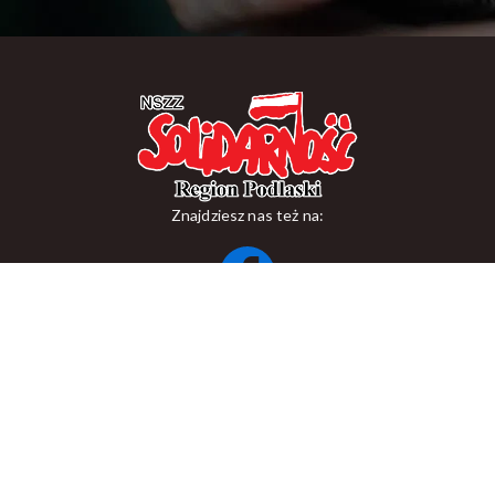
Znajdziesz nas też na:
ul. Suraska 1, 15-093 Białystok
tel.
+48 85 748 11 00
zr.podlaskiego@solidarnosc.org.pl