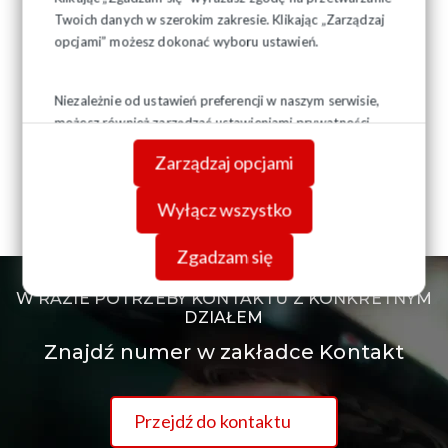
Twoich danych w szerokim zakresie. Klikając „Zarządzaj
opcjami” możesz dokonać wyboru ustawień.
Niezależnie od ustawień preferencji w naszym serwisie,
możesz również zarządzać ustawieniami prywatności
swojej przeglądarki. Więcej informacji o przetwarzaniu
Zarządzaj opcjami
danych znajdziesz w
Polityce prywatności.
Wyłącz wszystko
Zgadzam się
W RAZIE POTRZEBY KONTAKTU Z KONKRETNYM
DZIAŁEM
Znajdź numer w zakładce Kontakt
Przejdź do kontaktu