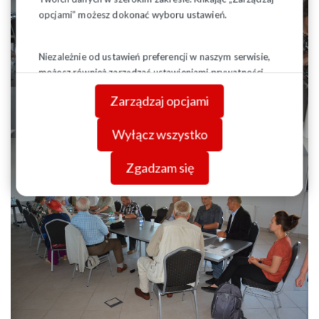
opcjami” możesz dokonać wyboru ustawień.
Niezależnie od ustawień preferencji w naszym serwisie,
możesz również zarządzać ustawieniami prywatności
swojej przeglądarki. Więcej informacji o przetwarzaniu
Zarządzaj opcjami
danych znajdziesz w
Polityce prywatności.
Wyłącz wszystko
Zgadzam się