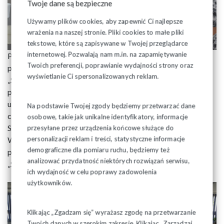
Twoje dane są bezpieczne
Używamy plików cookies, aby zapewnić Ci najlepsze
wrażenia na naszej stronie. Pliki cookies to małe pliki
tekstowe, które są zapisywane w Twojej przeglądarce
internetowej. Pozwalają nam m.in. na zapamiętywanie
Przypomniał wydarzenia historyczne, które spowodowały
Twoich preferencji, poprawianie wydajności strony oraz
powstawanie pierwszych organizacji zakładowych NSZZ
wyświetlanie Ci spersonalizowanych reklam.
„Solidarność” na Białostocczyźnie, które następnie
przystąpiły do nowo utworzonego MKZ-u. Wśród
uczestników sympozjum były osoby, które wówczas brały
Na podstawie Twojej zgody będziemy przetwarzać dane
czyny udział w tych historycznych wydarzeniach, m.in.
osobowe, takie jak unikalne identyfikatory, informacje
Stanisława Korolkiewicz, Józef Mozolewski, Ryszard
przesyłane przez urządzenia końcowe służące do
personalizacji reklam i treści, statystyczne informacje
Wiszowaty, Józef Sadowski i w dyskusji wspominali ten
demograficzne dla pomiaru ruchu, będziemy też
pierwszy powiew wolności związany z tworzącym się NSZZ
analizować przydatność niektórych rozwiązań serwisu,
„Solidarność”.
ich wydajność w celu poprawy zadowolenia
użytkowników.
Klikając „Zgadzam się” wyrażasz zgodę na przetwarzanie
Twoich danych w szerokim zakresie. Klikając „Zarządzaj