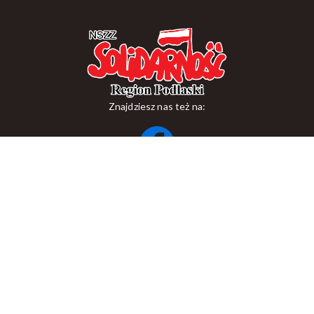
Znajdziesz nas też na:
ul. Suraska 1, 15-093 Białystok
tel.
+48 85 748 11 00
zr.podlaskiego@solidarnosc.org.pl
Copywriting NSZZ Solidarność Region Podlaski