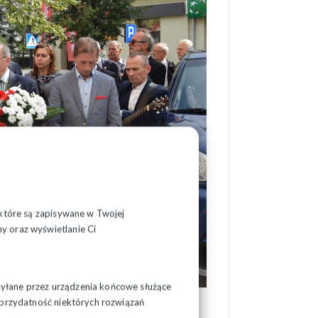
, które są zapisywane w Twojej
y oraz wyświetlanie Ci
syłane przez urządzenia końcowe służące
ć przydatność niektórych rozwiązań
 w kościele św. Kazimierza Królewicza (ul.