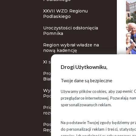
XXVII WZD Regionu
Podlaskiego
Uroczystości odsłonięcia
Pomnika
Region wybrał władze na
nową kadencję
XI szkolny turniej BRD
Drogi Użytkowniku,
Protest na Uniwersytecie w
Białymstoku
Twoje dane są bezpieczne
Wybory w Bielsku
Używamy plików cookies, aby zapewnić Ci 
Podlaskim
przeglądarce internetowej. Pozwalają nam
spersonalizowanych reklam.
Priorytet działań OZ –
rozwój Związku
Na podstawie Twojej zgody będziemy prze
Posiedzenie Zarządu
do personalizacji reklam i treści, staty
Regionu
Ostat
serwisu, ich wydajność w celu poprawy 