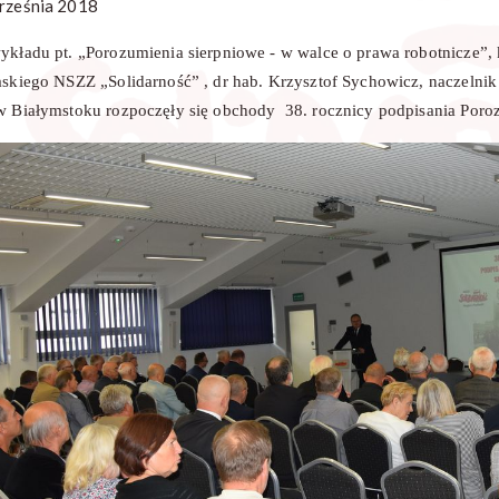
rześnia 2018
ykładu pt. „Porozumienia sierpniowe - w walce o prawa robotnicze”, 
askiego NSZZ „Solidarność” , dr hab. Krzysztof Sychowicz, naczeln
w Białymstoku rozpoczęły się obchody 38. rocznicy podpisania Por