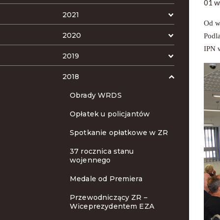
01 w
2021
Od w
2020
Podl
IPN 
2019
2018
Obrady WRDS
Opłatek u policjantów
Spotkanie opłatkowe w ZR
37 rocznica stanu
wojennego
Medale od Premiera
Przewodniczący ZR –
Wiceprezydentem EZA