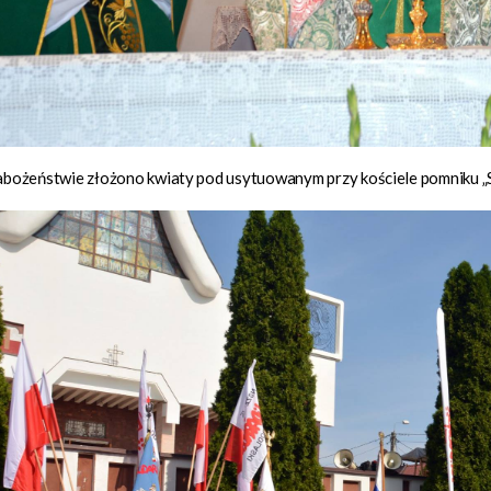
abożeństwie złożono kwiaty pod usytuowanym przy kościele pomniku „S