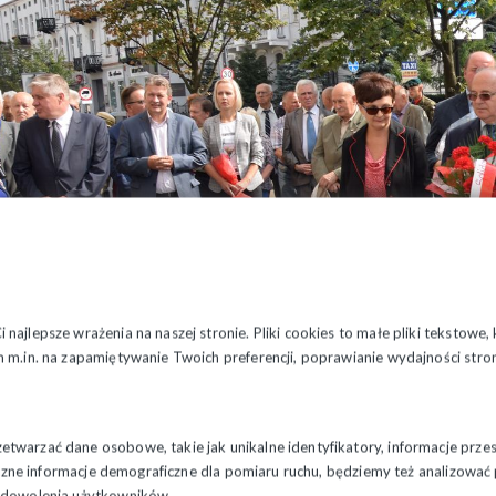
najlepsze wrażenia na naszej stronie. Pliki cookies to małe pliki tekstowe
 m.in. na zapamiętywanie Twoich preferencji, poprawianie wydajności stron
twarzać dane osobowe, takie jak unikalne identyfikatory, informacje prze
styczne informacje demograficzne dla pomiaru ruchu, będziemy też analizowa
nia część obchodów miała miejsce w niedzielę 2 września. O godz. 12.30
zadowolenia użytkowników.