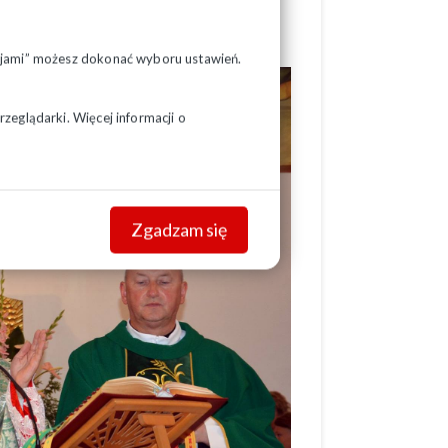
ka Ciereszki - biskupa pomocniczego
pcjami” możesz dokonać wyboru ustawień.
zeglądarki. Więcej informacji o
Zgadzam się