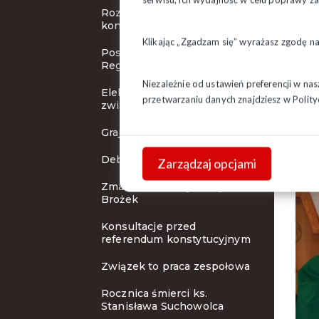
Lesz
Rozwój Związku -
kontynuacja
archi
Klikając „Zgadzam się” wyrażasz zgodę n
Posiedzenie Zarządu
Regionu
Niezależnie od ustawień preferencji w na
Elektroniczna legitymacja
przetwarzaniu danych znajdziesz w
Polity
związkowa
Grajewska Liga Solidarności
Debata o zakazie handlu
Zarządzaj opcjami
Zmarł nasz kolega Zbigniew
Brożek
Konsultacje przed
referendum konstytucyjnym
Związek to praca zespołowa
Rocznica śmierci ks.
Stanisława Suchowolca