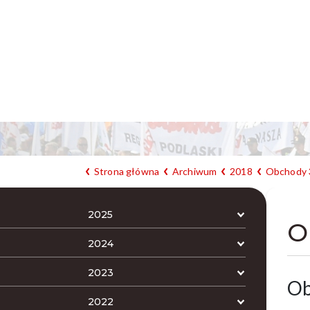
Strona główna
Archiwum
2018
Obchody 3
2025
O
2024
2023
Ob
2022