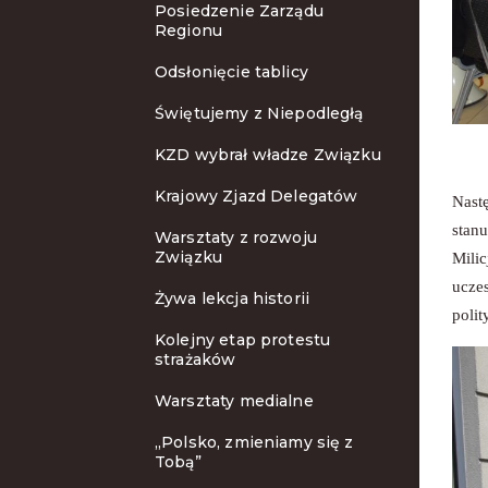
Posiedzenie Zarządu
Regionu
Odsłonięcie tablicy
Świętujemy z Niepodległą
KZD wybrał władze Związku
Krajowy Zjazd Delegatów
Nastę
stanu
Warsztaty z rozwoju
Związku
Milic
ucze
Żywa lekcja historii
poli
Kolejny etap protestu
strażaków
Warsztaty medialne
„Polsko, zmieniamy się z
Tobą”