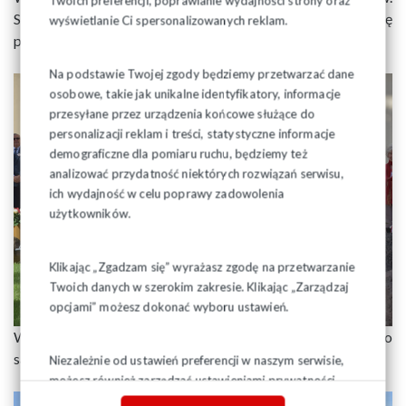
Twoich preferencji, poprawianie wydajności strony oraz
Stanisława Kostki na warszawskim Żoliborzu, modląc się
wyświetlanie Ci spersonalizowanych reklam.
przy grobie błogosławionego ks. Jerzego Popiełuszki.
Na podstawie Twojej zgody będziemy przetwarzać dane
osobowe, takie jak unikalne identyfikatory, informacje
przesyłane przez urządzenia końcowe służące do
personalizacji reklam i treści, statystyczne informacje
demograficzne dla pomiaru ruchu, będziemy też
analizować przydatność niektórych rozwiązań serwisu,
ich wydajność w celu poprawy zadowolenia
użytkowników.
Klikając „Zgadzam się” wyrażasz zgodę na przetwarzanie
Twoich danych w szerokim zakresie. Klikając „Zarządzaj
opcjami” możesz dokonać wyboru ustawień.
W niedzielę już od rana pod szczytem Jasnogórskiego
sanktuarium zaczęli zbierać się pielgrzymi z całej Polski.
Niezależnie od ustawień preferencji w naszym serwisie,
możesz również zarządzać ustawieniami prywatności
swojej przeglądarki. Więcej informacji o przetwarzaniu