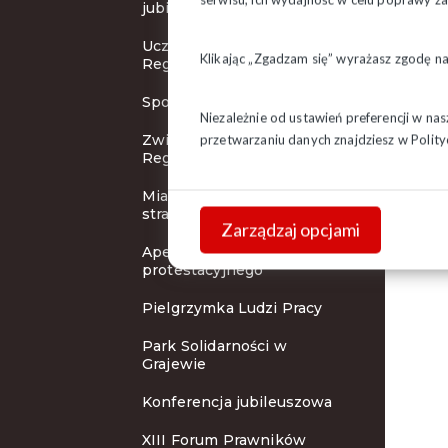
jubileuszowej
Uczniowie z Korycina w
Klikając „Zgadzam się” wyrażasz zgodę n
Regionie Podlaskim
Spotkanie urzędów miar
Niezależnie od ustawień preferencji w na
Związkowcy z Ukrainy w
przetwarzaniu danych znajdziesz w
Polity
Regionie Podlaskim
Miasteczko protestacyjne
strażaków
Zarządzaj opcjami
Apel komitetu
protestacyjnego
Pielgrzymka Ludzi Pracy
Park Solidarności w
Grajewie
Konferencja jubileuszowa
XIII Forum Prawników