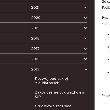
26 c
2021
Podla
2020
Powo
”Sol
2019
2018
2017
2016
2015
Rozwój podlaskiej
"Solidarności"
Zakończenie cyklu szkoleń
W pi
SIP
a pon
Grudniowe rocznice