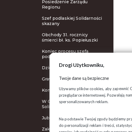
Posiedzenie Zarządu
Regionu
Szef podlaskiej Solidarności
skazany
Obchody 31. rocznicy
śmierci bł. ks. Popiełuszki
Koniec procesu szefa
podlaskiej Solidarności
Drogi Użytkowniku,
Dzień Edukacji Narodowej
Twoje dane są bezpieczne
Grawerton od wojewody
Używamy plików cookies, aby zapewnić Ci 
Komunikat
przeglądarce internetowej. Pozwalają nam
W Grajewie wygrywa
spersonalizowanych reklam.
Solidarność
Jubileuszowe konkursy
Na podstawie Twojej zgody będziemy prze
do personalizacji reklam i treści, staty
Zakończenie wystawy
serwisu, ich wydajność w celu poprawy 