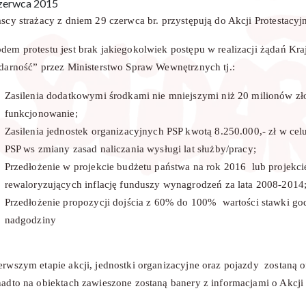
zerwca 2015
scy strażacy z dniem 29 czerwca br. przystępują do Akcji Protestacyj
dem protestu jest brak jakiegokolwiek postępu w realizacji żądań Kr
idarność” przez Ministerstwo Spraw Wewnętrznych tj.:
Zasilenia dodatkowymi środkami nie mniejszymi niż 20 milionów z
funkcjonowanie;
Zasilenia jednostek organizacyjnych PSP kwotą 8.250.000,- zł w cel
PSP ws zmiany zasad naliczania wysługi lat służby/pracy;
Przedłożenie w projekcie budżetu państwa na rok 2016 lub projekc
rewaloryzujących inflację funduszy wynagrodzeń za lata 2008-2014
Przedłożenie propozycji dojścia z 60% do 100% wartości stawki go
nadgodziny
erwszym etapie akcji, jednostki organizacyjne oraz pojazdy zostaną
adto na obiektach zawieszone zostaną banery z informacjami o Akcji 