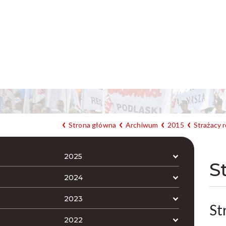
Strona główna
Archiwum
2015
Strażacy r
2025
S
2024
2023
St
2022