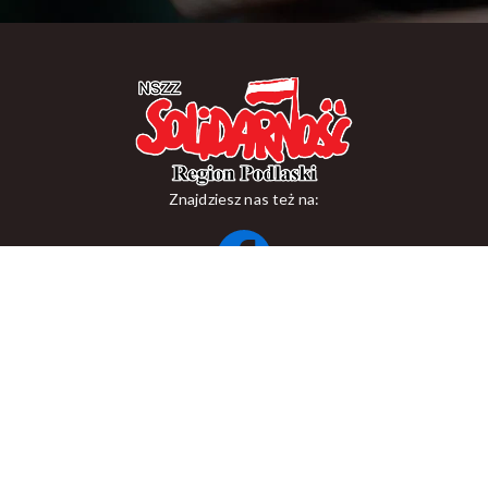
Znajdziesz nas też na:
ul. Suraska 1, 15-093 Białystok
tel.
+48 85 748 11 00
zr.podlaskiego@solidarnosc.org.pl