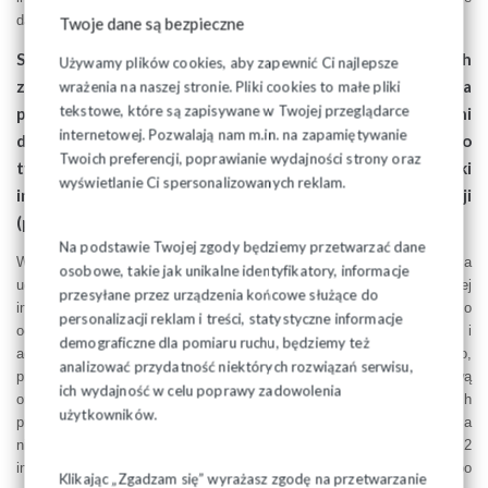
danych osobowych.
Twoje dane są bezpieczne
Stosownie do art. 25(1) ust. 2 ustawy o związkach
Używamy plików cookies, aby zapewnić Ci najlepsze
zawodowych, organizacja związkowa jest zobowiązana
wrażenia na naszej stronie. Pliki cookies to małe pliki
tekstowe, które są zapisywane w Twojej przeglądarce
przedstawić co kwartał – według stanu na jego ostatni
internetowej. Pozwalają nam m.in. na zapamiętywanie
dzień – w terminie do 10 dnia miesiąca następującego po
Twoich preferencji, poprawianie wydajności strony oraz
tym kwartale pracodawcy bądź dowódcy jednostki
wyświetlanie Ci spersonalizowanych reklam.
informację o łącznej liczbie członków tej organizacji
(pracowników, wykonawców i funkcjonariuszy).
Na podstawie Twojej zgody będziemy przetwarzać dane
Wskazany przepis nie może stanowić podstawy żądania
osobowe, takie jak unikalne identyfikatory, informacje
udostępnienia imiennej listy członków Związku. Ujawnienie takiej
przesyłane przez urządzenia końcowe służące do
informacji pracodawcy stanowiłoby bowiem naruszenie ustawy o
personalizacji reklam i treści, statystyczne informacje
ochronie danych osobowych, a w szczególności zasady celowości i
demograficzne dla pomiaru ruchu, będziemy też
adekwatności danych. Zgodnie z orzecznictwem Sądu Najwyższego,
analizować przydatność niektórych rozwiązań serwisu,
pracodawca jest związany informacją przekazaną przez zakładową
ich wydajność w celu poprawy zadowolenia
organizację związkową. Nie może on tym samym weryfikować danych
użytkowników.
przedstawionych przez związek. Tylko w przypadku, gdy pracodawca
nie uzyska w ustawowym terminie wymaganych przez art. 25(1) ust. 2
informacji, ma prawo przyjąć założenie, że – od 10 dnia po
Klikając „Zgadzam się” wyrażasz zgodę na przetwarzanie