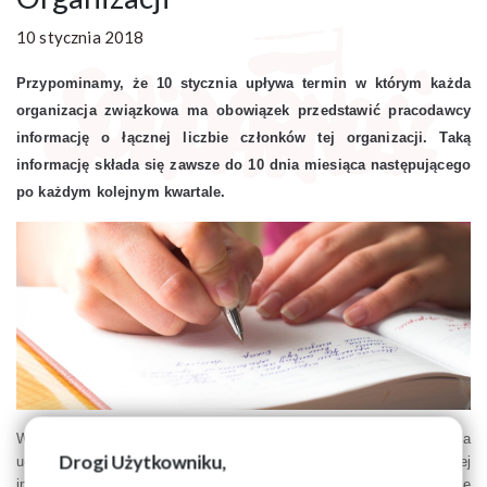
10 stycznia 2018
Przypominamy, że 10 stycznia upływa termin w którym każda
organizacja związkowa ma obowiązek przedstawić pracodawcy
informację o łącznej liczbie członków tej organizacji. Taką
informację składa się zawsze do 10 dnia miesiąca następującego
po każdym kolejnym kwartale.
Wskazany przepis nie może stanowić podstawy żądania
Drogi Użytkowniku,
udostępnienia imiennej listy członków związku. Ujawnienie takiej
informacji pracodawcy stanowiłoby naruszenie ustawy o ochronie