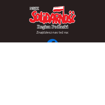
Znajdziesz nas też na:
ul. Suraska 1, 15-093 Białystok
tel.
+48 85 748 11 00
zr.podlaskiego@solidarnosc.org.pl
Copywriting NSZZ Solidarność Region Podlaski