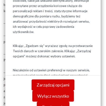
osobowe, takie jak unikalne identyfikatory, informacje
bardzo mnie wciągnęła. Mam nadzieję, że radzę sobie coraz
przesyłane przez urządzenia końcowe służące do
personalizacji reklam i treści, statystyczne informacje
lepiej, ale jeszcze wiele muszę się nauczyć.
demograficzne dla pomiaru ruchu, będziemy też
analizować przydatność niektórych rozwiązań serwisu,
– Jak duża jest Pani Komisja Zakładowa?
ich wydajność w celu poprawy zadowolenia
użytkowników.
– Obecnie mamy dwudziestu pięciu członków w tym
pięcioosobowy zarząd.
Klikając „Zgadzam się” wyrażasz zgodę na przetwarzanie
Twoich danych w szerokim zakresie. Klikając „Zarządzaj
– Ma Pani dopiero dwadzieścia trzy lata. Wielu młodych jest w
opcjami” możesz dokonać wyboru ustawień.
Pani komisji zakładowej?
Niezależnie od ustawień preferencji w naszym serwisie,
– Większość pracowników zakładu to ludzie młodzi, podobnie
możesz również zarządzać ustawieniami prywatności
jest w komisji zakładowej. Osobą młodą jest zarówno mój
swojej przeglądarki. Więcej informacji o przetwarzaniu
Zarządzaj opcjami
przewodniczący, jak i większość działaczy. Nie wiem, dlaczego
danych znajdziesz w
Polityce prywatności.
akurat u nas to osoby starsze są uprzedzone do związków
Wyłącz wszystko
zawodowych, może się do nich zrazili? Mówimy im, że nawet
jeśli nie chcą się zapisywać, to mogą przyjść, porozmawiać,