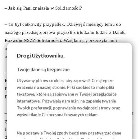
– Jak się Pani znalazła w Solidarności?
– To był całkowity przypadek. Dziewięć miesięcy temu do
naszego przedsiębiorstwa przyszli z ulotkami ludzie z Działu
Rozwoju NSZZ Solidarności. Wzięłam ją, przeczytałam i
uznałam, że jestem zainteresowana, żeby działać. Zadzwoniłam,
Drogi Użytkowniku,
umówiliśmy się na pierwsze spotkanie i dalej poszło.
Twoje dane są bezpieczne
– Poszło bardzo dobrze. Jest Pani zastępcą przewodniczącego
Używamy plików cookies, aby zapewnić Ci najlepsze
Komisji Zakładowej i członkiem Zarządu Regionu Podlaskiego.
wrażenia na naszej stronie. Pliki cookies to małe pliki
Dużym zaskoczeniem był ten wybór Walnego Zebrania
tekstowe, które są zapisywane w Twojej przeglądarce
Delegatów Regionu?
internetowej. Pozwalają nam m.in. na zapamiętywanie
Twoich preferencji, poprawianie wydajności strony oraz
– Ogromnym. W ogóle się tego nie spodziewałam. A szczególnie
wyświetlanie Ci spersonalizowanych reklam.
tylu głosów. Muszę przyznać, że to wszystko jest dla mnie nowe
i dopiero muszę się wdrożyć. Uczę się od starszych i
Na podstawie Twojej zgody będziemy przetwarzać dane
doświadczonych koleżanek i kolegów. Działalność związkowa