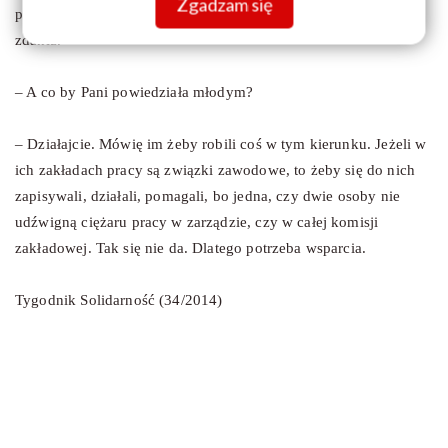
Zgadzam się
przedstawić swoje problemy. I widzę, że jest szansa na zmianę
zdania.
– A co by Pani powiedziała młodym?
– Działajcie. Mówię im żeby robili coś w tym kierunku. Jeżeli w
ich zakładach pracy są związki zawodowe, to żeby się do nich
zapisywali, działali, pomagali, bo jedna, czy dwie osoby nie
udźwigną ciężaru pracy w zarządzie, czy w całej komisji
zakładowej. Tak się nie da. Dlatego potrzeba wsparcia.
Tygodnik Solidarność (34/2014)