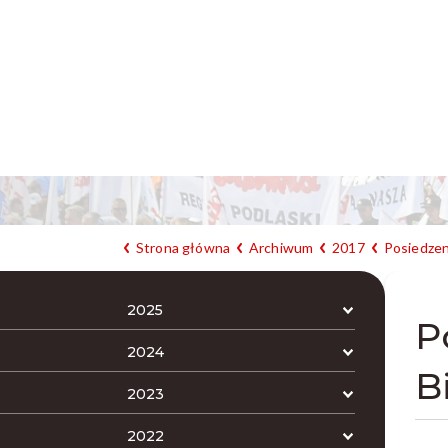
Strona główna
Archiwum
2017
Posiedzen
2025
P
2024
B
2023
2022