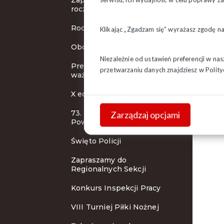
Zaproszenie na obchody
rocznicowe
Rocznica bitwy o Białystok
Klikając „Zgadzam się” wyrażasz zgodę n
Obchody 37 rocznicy
Niezależnie od ustawień preferencji w na
Prezydent podpisał dwie
przetwarzaniu danych znajdziesz w
Polity
ważne ustawy
X edycja konkursu PPP
73. rocznica wybuchu
Zarządzaj opcjami
Powstania Warszawskiego
Święto Policji
Zapraszamy do
Regionalnych Sekcji
Konkurs Inspekcji Pracy
VIII Turniej Piłki Nożnej