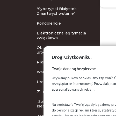
"Syberyjski Białystok -
Zmartwychwstanie"
Kondolencje
Elektroniczna legitymacja
związkowa
Obchody 70. rocznicy
urodzin
Drogi Użytkowniku,
Pikieta protestacyjna
Twoje dane są bezpieczne
Warto aktywnie działać
Używamy plików cookies, aby zapewnić Ci 
Uroczystości rocznicowe
przeglądarce internetowej. Pozwalają nam
spersonalizowanych reklam.
71. rocznica śmierci "Inki"
„Solidarność” wierna swoim
Na podstawie Twojej zgody będziemy prze
ideałom
do personalizacji reklam i treści, staty
serwisu, ich wydajność w celu poprawy 