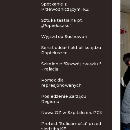
Spotkanie z
Przewodniczącymi KZ
Sztuka teatralna pt.
„Popiełuszko”.
Wyjazd do Suchowoli
Senat oddał hołd bł. księdzu
Popiełuszce
Szkolenie "Rozwój związku"
- relacja
Pomoc dla
represjonowanych
Posiedzenie Zarządu
Regionu
Nowa OZ w Szpitalu im. PCK
Protest "Solidarności" przed
siedzibą KE