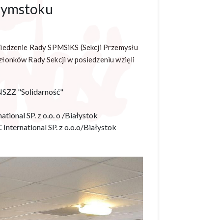
ałymstoku
iedzenie Rady SPMSiKS (Sekcji Przemysłu
łonków Rady Sekcji w posiedzeniu wzięli
NSZZ "Solidarność"
ional SP. z o.o. o /Białystok
ternational SP. z o.o.o/Białystok