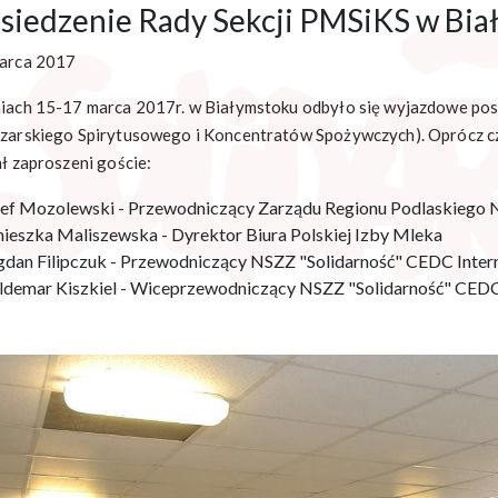
siedzenie Rady Sekcji PMSiKS w Bi
arca 2017
iach 15-17 marca 2017r. w Białymstoku odbyło się wyjazdowe pos
zarskiego Spirytusowego i Koncentratów Spożywczych). Oprócz cz
ał zaproszeni goście:
zef Mozolewski - Przewodniczący Zarządu Regionu Podlaskiego 
nieszka Maliszewska - Dyrektor Biura Polskiej Izby Mleka
gdan Filipczuk - Przewodniczący NSZZ "Solidarność" CEDC Internat
ldemar Kiszkiel - Wiceprzewodniczący NSZZ "Solidarność" CEDC In