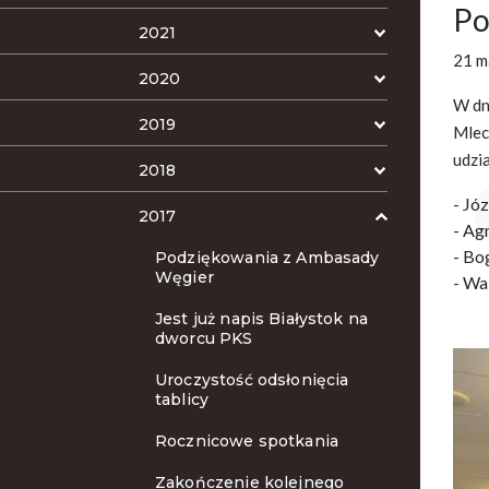
Po
2021
21 m
2020
W dn
2019
Mlec
udzi
2018
- Jó
2017
- Ag
- Bo
Podziękowania z Ambasady
Węgier
- Wa
Jest już napis Białystok na
dworcu PKS
Uroczystość odsłonięcia
tablicy
Rocznicowe spotkania
Zakończenie kolejnego