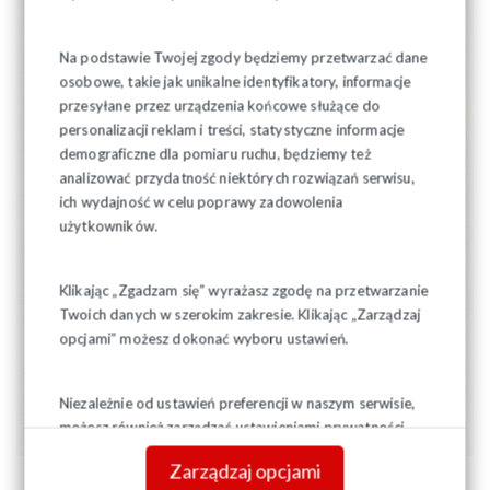
Na podstawie Twojej zgody będziemy przetwarzać dane
osobowe, takie jak unikalne identyfikatory, informacje
przesyłane przez urządzenia końcowe służące do
personalizacji reklam i treści, statystyczne informacje
demograficzne dla pomiaru ruchu, będziemy też
analizować przydatność niektórych rozwiązań serwisu,
ich wydajność w celu poprawy zadowolenia
użytkowników.
Klikając „Zgadzam się” wyrażasz zgodę na przetwarzanie
Twoich danych w szerokim zakresie. Klikając „Zarządzaj
opcjami” możesz dokonać wyboru ustawień.
Niezależnie od ustawień preferencji w naszym serwisie,
możesz również zarządzać ustawieniami prywatności
swojej przeglądarki. Więcej informacji o przetwarzaniu
Zarządzaj opcjami
danych znajdziesz w
Polityce prywatności.