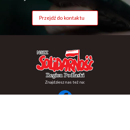
Przejdź do kontaktu
Znajdziesz nas też na:
ul. Suraska 1, 15-093 Białystok
tel.
+48 85 748 11 00