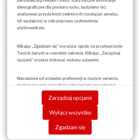
personalizacji reklam i treści, statystyczne informacje
demograficzne dla pomiaru ruchu, będziemy też
analizować przydatność niektórych rozwiązań serwisu,
ich wydajność w celu poprawy zadowolenia
użytkowników.
Klikając „Zgadzam się” wyrażasz zgodę na przetwarzanie
Twoich danych w szerokim zakresie. Klikając „Zarządzaj
opcjami” możesz dokonać wyboru ustawień.
Niezależnie od ustawień preferencji w naszym serwisie,
możesz również zarządzać ustawieniami prywatności
swojej przeglądarki. Więcej informacji o przetwarzaniu
Zarządzaj opcjami
danych znajdziesz w
Polityce prywatności.
Wyłącz wszystko
Zgadzam się