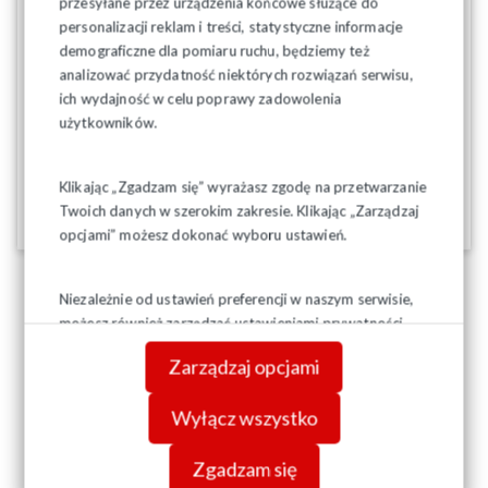
przesyłane przez urządzenia końcowe służące do
personalizacji reklam i treści, statystyczne informacje
demograficzne dla pomiaru ruchu, będziemy też
Zgodnie z umową programową, Karol Nawrocki ma między
innymi w sposób szczególny prowadzić politykę zmierzającą
analizować przydatność niektórych rozwiązań serwisu,
do utrzymania wieku emerytalnego na poziomie 60 lat dla
ich wydajność w celu poprawy zadowolenia
kobiet i 65 lat dla mężczyzn, a także emerytur pomostowych w
użytkowników.
kształcie z 2024 roku, jak również świadczenia 13 i 14
emerytury. Chodzi także o wolne niedziele.
Klikając „Zgadzam się” wyrażasz zgodę na przetwarzanie
Twoich danych w szerokim zakresie. Klikając „Zarządzaj
12-02-2025
opcjami” możesz dokonać wyboru ustawień.
Niezależnie od ustawień preferencji w naszym serwisie,
możesz również zarządzać ustawieniami prywatności
swojej przeglądarki. Więcej informacji o przetwarzaniu
Zarządzaj opcjami
danych znajdziesz w
Polityce prywatności.
Wyłącz wszystko
Zgadzam się