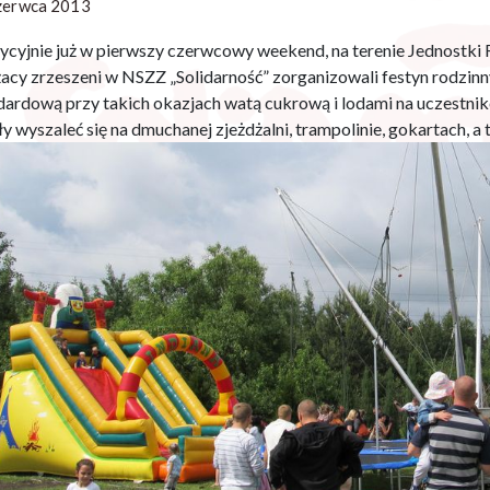
zerwca 2013
ycyjnie już w pierwszy czerwcowy weekend, na terenie Jednostki
żacy zrzeszeni w NSZZ „Solidarność” zorganizowali festyn rodzinn
dardową przy takich okazjach watą cukrową i lodami na uczestnikó
y wyszaleć się na dmuchanej zjeżdżalni, trampolinie, gokartach, a 