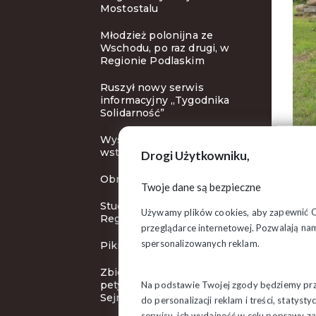
Mostostalu
Młodzież polonijna ze
Wschodu, po raz drugi, w
Regionie Podlaskim
Ruszył nowy serwis
informacyjny „Tygodnika
Solidarność”
Wysoka Izbo, kończ –
wstydu oszczędź!
Drogi Użytkowniku,
Obrady Zarządu Regionu
Twoje dane są bezpieczne
Studenci z zagranicy w
Używamy plików cookies, aby zapewnić Ci 
Regionie Podlaskim
przeglądarce internetowej. Pozwalają nam
spersonalizowanych reklam.
Pikieta przed Lidlem
Zbieramy podpisy pod
petycją o skrócenie kadencji
Na podstawie Twojej zgody będziemy prze
Sejmu
do personalizacji reklam i treści, staty
serwisu, ich wydajność w celu poprawy 