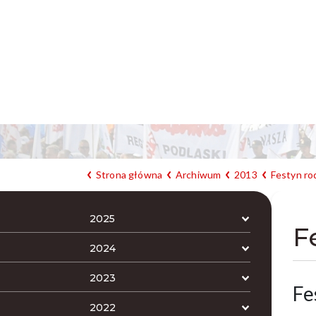
Strona główna
Archiwum
2013
Festyn rod
2025
F
2024
2023
Fe
2022