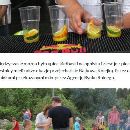
ędzyczasie można było upiec kiełbaski na ognisku i zjeść je z pi
stnicy mieli także okazje przejechać się Bajkową Kolejką. Przez ca
inkami przekazanymi m.in. przez Agencję Rynku Rolnego.