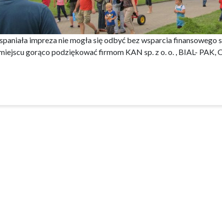
spaniała impreza nie mogła się odbyć bez wsparcia finansowego 
miejscu gorąco podziękować firmom KAN sp. z o. o. , BIAL- PA