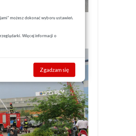
e sprzęt Policji. Obecni byli również
pcjami” możesz dokonać wyboru ustawień.
rwszej pomocy. Na koniec swoje
staniu 24 –metrowego podnośnika gasili
zeglądarki. Więcej informacji o
Zgadzam się