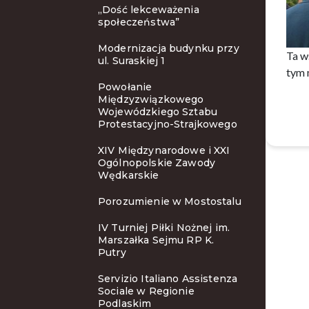
„Dość lekceważenia
społeczeństwa”
Modernizacja budynku przy
Ta w
ul. Suraskiej 1
tym 
Powołanie
Międzyzwiązkowego
Wojewódzkiego Sztabu
Protestacyjno-Strajkowego
XIV Międzynarodowe i XXI
Ogólnopolskie Zawody
Wędkarskie
Porozumienie w Mostostalu
IV Turniej Piłki Nożnej im.
Marszałka Sejmu RP K.
Putry
Servizio Italiano Assistenza
Sociale w Regionie
Podlaskim