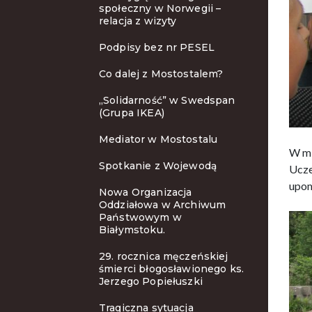
społeczny w Norwegii –
relacja z wizyty
Podpisy bez nr PESEL
Co dalej z Mostostalem?
„Solidarność” w Swedspan
(Grupa IKEA)
Mediator w Mostostalu
W mi
Spotkanie z Wojewodą
Ucze
upom
Nowa Organizacja
Oddziałowa w Archiwum
Państwowym w
Białymstoku.
29. rocznica męczeńskiej
śmierci błogosławionego ks.
Jerzego Popiełuszki
Tragiczna sytuacja