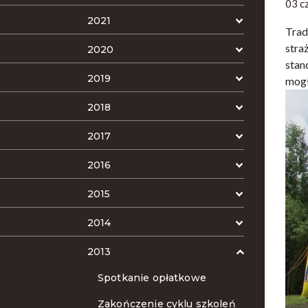
03 c
2021
Trad
stra
2020
stan
2019
mogł
2018
2017
2016
2015
2014
2013
Spotkanie opłatkowe
Zakończenie cyklu szkoleń