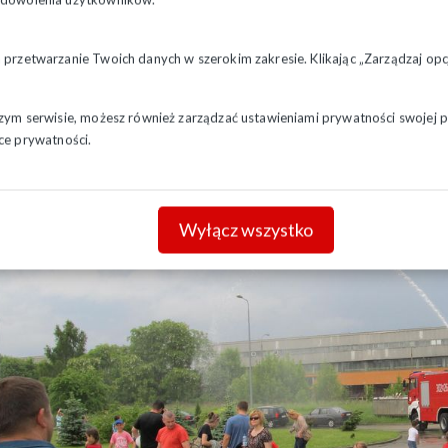
oszeni goście z zaciekawieniem oglądali pojazdy pożarnicze, a takż
a przetwarzanie Twoich danych w szerokim zakresie. Klikając „Zarządzaj o
wnicy medyczni, którzy uczyli najmłodszych zasad udzielania pie
jętności zaprezentowali sami strażacy, którzy m.in. przy wykorzy
szym serwisie, możesz również zarządzać ustawieniami prywatności swojej pr
rowany pożar poddasza.
ce prywatności.
Wyłącz wszystko