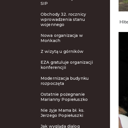
SIP
Obchody 32. rocznicy
wprowadzenia stanu
Hite
wojennego
Nowa organizacja w
Mońkach
Z wizytą u górników
EZA gratuluje organizacji
konferencjii
Modernizacja budynku
rozpoczęta
Ostatnie pożegnanie
Marianny Popiełuszko
Nie żyje Mama bł. ks.
Jerzego Popiełuszki
Jak wygląda dialog