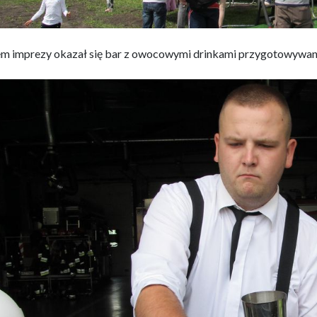
m imprezy okazał się bar z owocowymi drinkami przygotowywan