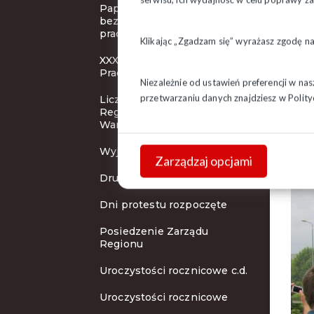
Papież Franciszek potępia
bezrobocie i wyzysk
pracowników
Zapr
Klikając „Zgadzam się” wyrażasz zgodę n
rato
XXXI Pielgrzymka Ludzi
umie
Pracy
Niezależnie od ustawień preferencji w na
pozo
przetwarzaniu danych znajdziesz w
Polity
Liczna reprezentacja
Regionu Podlaskiego w
Warszawie
Wyjazd do Warszawy
Zarządzaj opcjami
Drugi dzień protestu
Dni protestu rozpoczęte
Posiedzenie Zarządu
Regionu
Uroczystości rocznicowe c.d.
Uroczystości rocznicowe