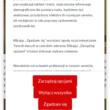
personalizacji reklam i treści, statystyczne informacje
demograficzne dla pomiaru ruchu, będziemy też
analizować przydatność niektórych rozwiązań serwisu,
ich wydajność w celu poprawy zadowolenia
użytkowników.
Klikając „Zgadzam się” wyrażasz zgodę na przetwarzanie
Twoich danych w szerokim zakresie. Klikając „Zarządzaj
opcjami” możesz dokonać wyboru ustawień.
W omówieniu sytuacji organizacyjnej i finansowej służby
Niezależnie od ustawień preferencji w naszym serwisie,
zdrowia w województwie podlaskim pomogły dwie
możesz również zarządzać ustawieniami prywatności
prezentacje: pierwsza przygotowana przez powołany przez
swojej przeglądarki. Więcej informacji o przetwarzaniu
WRDS zespół pod kierownictwem dr Waldemara
Zarządzaj opcjami
danych znajdziesz w
Polityce prywatności.
Pędzińskiego; druga dyrektor podlaskiego oddziału NFZ
Magdaleny Borkowskiej.
Wyłącz wszystko
Zgadzam się