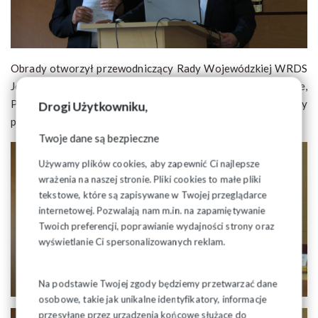
Obrady otworzył przewodniczący Rady Wojewódzkiej WRDS
Józef Mozolewski i oddał głos Piotrowi Dudzie,
Przewodniczącemu Rady Dialogu Społecznego, który
Drogi Użytkowniku,
przypomniał historię ukonstytuowania się rady.
Twoje dane są bezpieczne
Używamy plików cookies, aby zapewnić Ci najlepsze
wrażenia na naszej stronie. Pliki cookies to małe pliki
tekstowe, które są zapisywane w Twojej przeglądarce
internetowej. Pozwalają nam m.in. na zapamiętywanie
Twoich preferencji, poprawianie wydajności strony oraz
wyświetlanie Ci spersonalizowanych reklam.
Na podstawie Twojej zgody będziemy przetwarzać dane
osobowe, takie jak unikalne identyfikatory, informacje
przesyłane przez urządzenia końcowe służące do