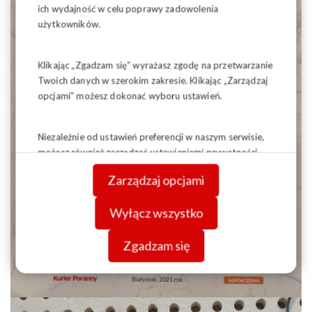
ich wydajność w celu poprawy zadowolenia
użytkowników.
Klikając „Zgadzam się” wyrażasz zgodę na przetwarzanie
Twoich danych w szerokim zakresie. Klikając „Zarządzaj
opcjami” możesz dokonać wyboru ustawień.
Niezależnie od ustawień preferencji w naszym serwisie,
możesz również zarządzać ustawieniami prywatności
swojej przeglądarki. Więcej informacji o przetwarzaniu
Zarządzaj opcjami
danych znajdziesz w
Polityce prywatności.
Wyłącz wszystko
Zgadzam się