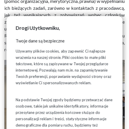
(pomoc organizacyjna, merytoryczna, prawna) w wypełnianiu
ich bieżących zadań, zarówno w kontaktach z pracodawcą,
jak też wynikających z zobowiązań wobec członków
związku. Działacze związkowi nabywają stosowne
Drogi Użytkowniku,
umiejętności w kierunkowym cyklu szkoleń.
Region Podlaski jest bardzo aktywny w promowaniu dialogu
Twoje dane są bezpieczne
społecznego, godnej pracy i stabilnych form zatrudnienia,
realizuje szereg konferencji i akcji promocyjnych.
Używamy plików cookies, aby zapewnić Ci najlepsze
wrażenia na naszej stronie. Pliki cookies to małe pliki
tekstowe, które są zapisywane w Twojej przeglądarce
internetowej. Pozwalają nam m.in. na zapamiętywanie
Twoich preferencji, poprawianie wydajności strony oraz
wyświetlanie Ci spersonalizowanych reklam.
Na podstawie Twojej zgody będziemy przetwarzać dane
osobowe, takie jak unikalne identyfikatory, informacje
przesyłane przez urządzenia końcowe służące do
personalizacji reklam i treści, statystyczne informacje
demograficzne dla pomiaru ruchu, będziemy też