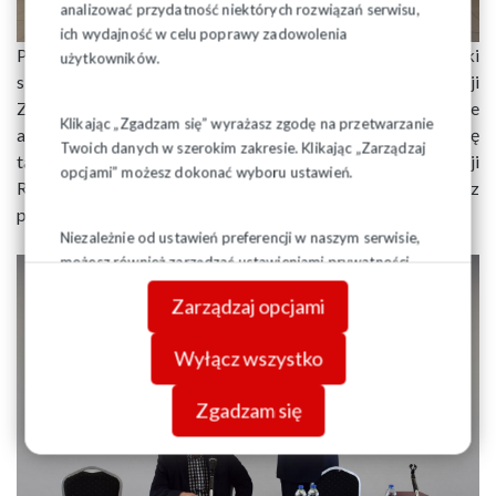
analizować przydatność niektórych rozwiązań serwisu,
ich wydajność w celu poprawy zadowolenia
Przewodniczący Zarządu Regionu Józef Mozolewski
użytkowników.
skierował słowa podziękowania do wszystkich Organizacji
Związkowych w Regionie, szczególnie do tych, które
Klikając „Zgadzam się” wyrażasz zgodę na przetwarzanie
aktywnie wspierały wszelkie działania związku, zwrócił się
Twoich danych w szerokim zakresie. Klikając „Zarządzaj
także do członków Zarządu Regionu i Regionalnej Komisji
opcjami” możesz dokonać wyboru ustawień.
Rewizyjnej przekazując im listy gratulacyjne z
podziękowaniem za wykonaną pracę w mijającej kadencji.
Niezależnie od ustawień preferencji w naszym serwisie,
możesz również zarządzać ustawieniami prywatności
swojej przeglądarki. Więcej informacji o przetwarzaniu
Zarządzaj opcjami
danych znajdziesz w
Polityce prywatności.
Wyłącz wszystko
Zgadzam się