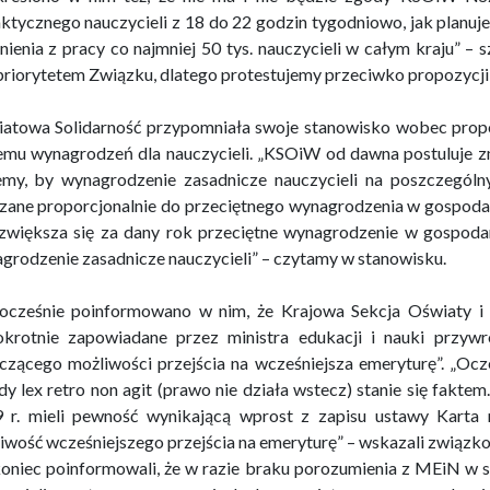
ktycznego nauczycieli z 18 do 22 godzin tygodniowo, jak planuj
nienia z pracy co najmniej 50 tys. nauczycieli w całym kraju” –
 priorytetem Związku, dlatego protestujemy przeciwko propozycji
atowa Solidarność przypomniała swoje stanowisko wobec prop
emu wynagrodzeń dla nauczycieli. „KSOiW od dawna postuluje z
my, by wynagrodzenie zasadnicze nauczycieli na poszczegól
czane proporcjonalnie do przeciętnego wynagrodzenia w gospoda
zwiększa się za dany rok przeciętne wynagrodzenie w gospoda
grodzenie zasadnicze nauczycieli” – czytamy w stanowisku.
ocześnie poinformowano w nim, że Krajowa Sekcja Oświaty i
okrotnie zapowiadane przez ministra edukacji i nauki przywró
czącego możliwości przejścia na wcześniejsza emeryturę”. „Oc
dy lex retro non agit (prawo nie działa wstecz) stanie się fakt
 r. mieli pewność wynikającą wprost z zapisu ustawy Karta 
iwość wcześniejszego przejścia na emeryturę” – wskazali związk
oniec poinformowali, że w razie braku porozumienia z MEiN w