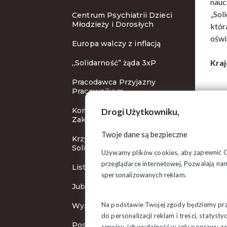
nauc
„Sol
Centrum Psychiatrii Dzieci
Młodzieży i Dorosłych
któr
oświ
Europa walczy z inflacją
Kraj
„Solidarność” żąda 3xP
Pracodawca Przyjazny
Pracownikom
Komisja Krajowa w
Drogi Użytkowniku,
Zakopanem
Twoje dane są bezpieczne
Krzyże Wolności i
Solidarności
Używamy plików cookies, aby zapewnić Ci 
przeglądarce internetowej. Pozwalają nam
List do Ursuli von der Leyen
spersonalizowanych reklam.
Jubileuszowa pielgrzymka
Na podstawie Twojej zgody będziemy prze
Wyższa płaca minimalna
do personalizacji reklam i treści, staty
Posiedzenie Zarządu
serwisu, ich wydajność w celu poprawy 