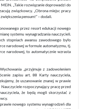
e MEiN. „Takie rozwiązanie doprowadzi do
 szacują związkowcy. „Obrona miejsc pracy
 zwiększenia pensum!” – dodali.
onowanego przez resort edukacji nowego
mianę systemu wynagradzania nauczycieli.
nych stopniach awansu zawodowego było
rce narodowej w formule automatyzmu, tj.
rce narodowej, to automatycznie wzrasta
 Wychowania „przyjmuje z zadowoleniem
cenie zapisu art. 88 Karty nauczyciela,
zekujemy, że uszanowanie znanej w prawie
em. Nauczyciele rozpoczynający pracę przed
nauczyciela, że będą mogli skorzystać z
owcy.
 sprawie nowego systemu wynagrodzeń dla