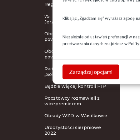
Regionu
75. rocznica urodzin bł. ks.
Klikając „Zgadzam się” wyrażasz zgodę n
Jerzego
Obchody 42. rocznicy
Niezależnie od ustawień preferencji w na
powstania NSZZ "S" c.d.
przetwarzaniu danych znajdziesz w
Polity
Obchody 42. rocznicy
powstania NSZZ "S"
Rada KSOiW NSZZ
Zarządzaj opcjami
„Solidarność"
Będzie więcej kontroli PIP
Pocztowcy rozmawiali z
wicepremierem
Obrady WZD w Wasilkowie
Uroczystości sierpniowe
2022