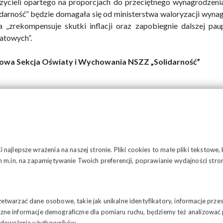
zycieli opartego na proporcjach do przeciętnego wynagrodz
idarność” będzie domagała się od ministerstwa waloryzacji wynagr
a „zrekompensuje skutki inflacji oraz zapobiegnie dalszej pa
atowych”.
owa Sekcja Oświaty i Wychowania NSZZ „Solidarność”
najlepsze wrażenia na naszej stronie. Pliki cookies to małe pliki tekstowe
 m.in. na zapamiętywanie Twoich preferencji, poprawianie wydajności stron
twarzać dane osobowe, takie jak unikalne identyfikatory, informacje prze
styczne informacje demograficzne dla pomiaru ruchu, będziemy też analizowa
zadowolenia użytkowników.