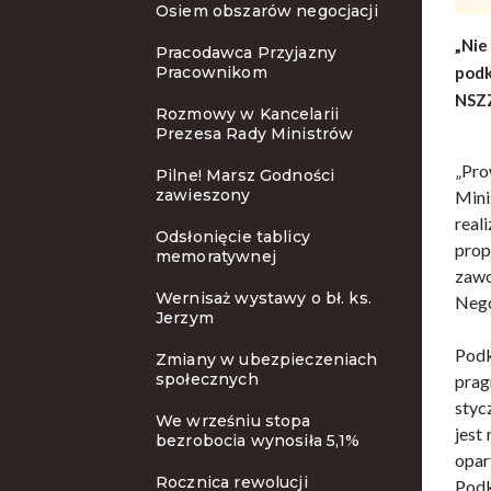
Osiem obszarów negocjacji
„Nie
Pracodawca Przyjazny
Pracownikom
podk
NSZZ
Rozmowy w Kancelarii
Prezesa Rady Ministrów
„Pro
Pilne! Marsz Godności
zawieszony
Mini
real
Odsłonięcie tablicy
prop
memoratywnej
zawo
Wernisaż wystawy o bł. ks.
Nego
Jerzym
Podk
Zmiany w ubezpieczeniach
społecznych
prag
styc
We wrześniu stopa
jest
bezrobocia wynosiła 5,1%
opar
Rocznica rewolucji
Podk