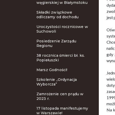
węgierskiej w Białymstoku
dyda
zwol
Składki związkowe
odliczamy od dochodu
jest
Uroczystości rocznicowe w
Oświ
Suchowoli
syst
Posiedzenie Zarządu
Chce
Regionu
nali
gdy 
38 rocznica śmierci bł. ks.
Popiełuszki
wyna
Marsz Godności!
Jedn
wiel
Szkolenie ,,Ordynacja
Wyborcza”
doty
zasa
Zamrożenie cen prądu w
1999
2023 r.
możl
17 listopada manifestujemy
Na k
w Warszawie!