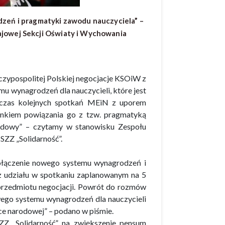
zeń i pragmatyki zawodu nauczyciela” –
jowej Sekcji Oświaty i Wychowania
zypospolitej Polskiej negocjacje KSOiW z
 wynagrodzeń dla nauczycieli, które jest
odczas kolejnych spotkań MEiN z uporem
nkiem powiązania go z tzw. pragmatyką
wodowy” – czytamy w stanowisku Zespołu
ZZ „Solidarność”.
połączenie nowego systemu wynagrodzeń i
z udziału w spotkaniu zaplanowanym na 5
j przedmiotu negocjacji. Powrót do rozmów
wego systemu wynagrodzeń dla nauczycieli
e narodowej” – podano w piśmie.
Z „Solidarność” na zwiększenie pensum