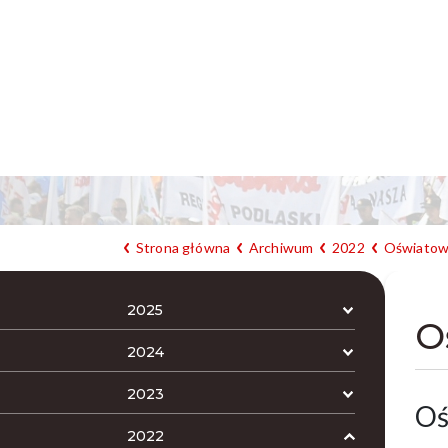
Strona główna
Archiwum
2022
Oświatowa
2025
O
2024
2023
Oś
2022