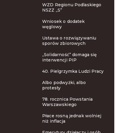
WZD Regionu Podlaskiego
NSZZ „S”
Wniosek o dodatek
węglowy
Ustawa o rozwiązywaniu
sporów zbiorowych
„Solidarność” domaga się
interwencji PIP
40. Pielgrzymka Ludzi Pracy
Albo podwyżki, albo
protesty
78. rocznica Powstania
Warszawskiego
Płace rosną jednak wolniej
niż inflacja
Emerytury działaczy i osób