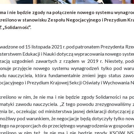
 ma i nie będzie zgody na połączenie nowego systemu wynagrod
reślono w stanowisku Zespołu Negocjacyjnego i Prezydium Kra
 „Solidarność”.
wadzone od 15 listopada 2021 r. pod patronatem Prezydenta Rzec
sterstwem Edukacji i Nauki dotyczą wypracowania nowego systemu
izacją uzgodnień zawartych z rządem w 2019 r. Niestety, p
onuje przyjęcie nowego systemu wynagrodzeń tylko pod waru
du nauczyciela, która fundamentalnie zmieni jego status za
cjacyjnego i Prezydium Krajowej Sekcji Oświaty i Wychowania NS
reślono w nim, że nie ma i nie będzie zgody Solidarności na 
matyki zawodu nauczyciela. „Z tego powodu zrezygnowaliśmy 
znia br., oczekując od ministerstwa jasnej deklaracji dotyczące
 możliwy pod warunkiem, że negocjacje będą dotyczyły tylko no
tego na proporcjach do przeciętnego wynagrodzenia w gospodarc
reślono w nim też, że nie ma i nie będzie zgody KSOiW NSZ