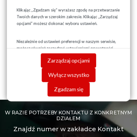
Klikając „Zgadzam się” wyrażasz zgodę na przetwarzanie
Twoich danych w szerokim zakresie. Klikając „Zarządzaj
opcjami” możesz dokonać wyboru ustawień.
Niezależnie od ustawień preferencji w naszym serwisie,
możesz również zarządzać ustawieniami prywatności
swojej przeglądarki. Więcej informacji o przetwarzaniu
Zarządzaj opcjami
danych znajdziesz w
Polityce prywatności.
Wyłącz wszystko
Zgadzam się
W RAZIE POTRZEBY KONTAKTU Z KONKRETNYM
DZIAŁEM
Znajdź numer w zakładce Kontakt