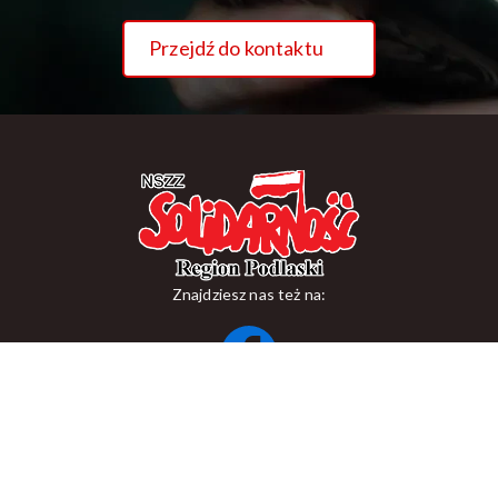
Przejdź do kontaktu
Znajdziesz nas też na:
ul. Suraska 1, 15-093 Białystok
tel.
+48 85 748 11 00
zr.podlaskiego@solidarnosc.org.pl