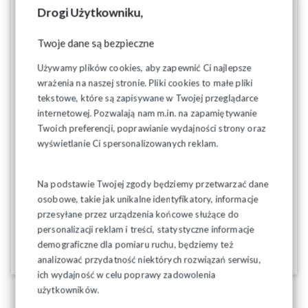
niezgodny z Konstytucją. Nieustannie przekonujemy także, że
Drogi Użytkowniku,
europejska polityka klimatyczna to ideologiczny projekt
oderwany od realiów społecznych i gospodarczych Polski. Że
Twoje dane są bezpieczne
doprowadzi do ubóstwa obywateli i całych gospodarek
państw Unii Europejskiej. Nasze tezy potwierdzili eksperci, w
Używamy plików cookies, aby zapewnić Ci najlepsze
tym prof. Ryszard Piotrowski, który w raporcie opracowanym
wrażenia na naszej stronie. Pliki cookies to małe pliki
na zlecenie Solidarności pt. „Drapieżny Zielony (nie)Ład”
tekstowe, które są zapisywane w Twojej przeglądarce
wykazuje, że regulacje tzw. Zielonego Ładu są niezgodne z
internetowej. Pozwalają nam m.in. na zapamiętywanie
polskim prawem, w tym Konstytucją. Dziś potwierdził to
Twoich preferencji, poprawianie wydajności strony oraz
Trybunał Konstytucyjny".
wyświetlanie Ci spersonalizowanych reklam.
Poniżej zamieszczamy link do całości artykułu:
https://www.tysol.pl/a141930-Piotr-Duda-Wyrok-TK-ws-
Na podstawie Twojej zgody będziemy przetwarzać dane
osobowe, takie jak unikalne identyfikatory, informacje
Zielonego-Ladu-to-zwyciestwo-nie-tylko-prawa-ale-takze-
przesyłane przez urządzenia końcowe służące do
rozsadku
personalizacji reklam i treści, statystyczne informacje
demograficzne dla pomiaru ruchu, będziemy też
11-06-2025
analizować przydatność niektórych rozwiązań serwisu,
ich wydajność w celu poprawy zadowolenia
użytkowników.