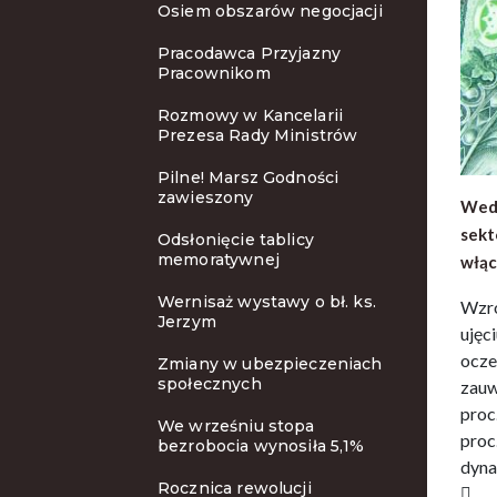
Osiem obszarów negocjacji
Pracodawca Przyjazny
Pracownikom
Rozmowy w Kancelarii
Prezesa Rady Ministrów
Pilne! Marsz Godności
zawieszony
Wedł
sekt
Odsłonięcie tablicy
memoratywnej
włąc
Wernisaż wystawy o bł. ks.
Wzro
Jerzym
ujęc
ocze
Zmiany w ubezpieczeniach
społecznych
zauw
proc
We wrześniu stopa
proc
bezrobocia wynosiła 5,1%
dyna
Rocznica rewolucji
