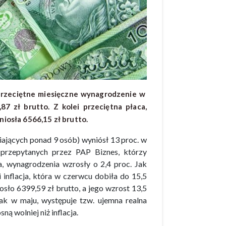
rzeciętne miesięczne wynagrodzenie w
 zł brutto. Z kolei przeciętna płaca,
niosła 6566,15 zł brutto.
ających ponad 9 osób) wyniósł 13 proc. w
w przepytanych przez PAP Biznes, którzy
a, wynagrodzenia wzrosły o 2,4 proc. Jak
 inflacja, która w czerwcu dobiła do 15,5
sło 6399,59 zł brutto, a jego wzrost 13,5
jak w maju, występuje tzw. ujemna realna
ą wolniej niż inflacja.