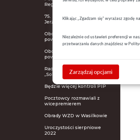
Regionu
75. rocznica urodzin bł. ks.
Klikając „Zgadzam się” wyrażasz zgodę n
Jerzego
Obchody 42. rocznicy
Niezależnie od ustawień preferencji w na
powstania NSZZ "S" c.d.
przetwarzaniu danych znajdziesz w
Polity
Obchody 42. rocznicy
powstania NSZZ "S"
Rada KSOiW NSZZ
Zarządzaj opcjami
„Solidarność"
Będzie więcej kontroli PIP
Pocztowcy rozmawiali z
wicepremierem
Obrady WZD w Wasilkowie
Uroczystości sierpniowe
2022