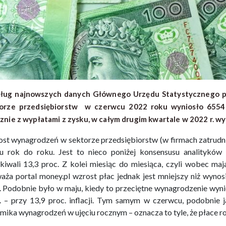
ug najnowszych danych Głównego Urzędu Statystycznego p
orze przedsiębiorstw w czerwcu 2022 roku wyniosło 6554,87
znie z wypłatami z zysku, w całym drugim kwartale w 2022 r. wy
st wynagrodzeń w sektorze przedsiębiorstw (w firmach zatrudni
iu rok do roku. Jest to nieco poniżej konsensusu analitykó
kiwali 13,3 proc. Z kolei miesiąc do miesiąca, czyli wobec maj
aża portal money.pl wzrost płac jednak jest mniejszy niż wynosi
. Podobnie było w maju, kiedy to przeciętne wynagrodzenie wynio
. – przy 13,9 proc. inflacji. Tym samym w czerwcu, podobnie 
mika wynagrodzeń w ujęciu rocznym – oznacza to tyle, że płace rosn