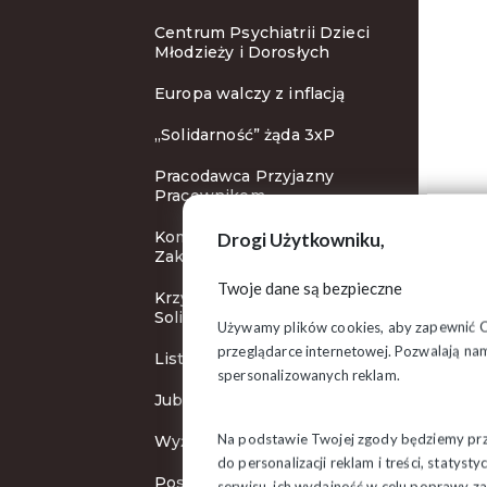
Centrum Psychiatrii Dzieci
Młodzieży i Dorosłych
Europa walczy z inflacją
„Solidarność” żąda 3xP
Pracodawca Przyjazny
Pracownikom
Komisja Krajowa w
Drogi Użytkowniku,
Zakopanem
Twoje dane są bezpieczne
Krzyże Wolności i
Solidarności
Używamy plików cookies, aby zapewnić Ci 
przeglądarce internetowej. Pozwalają nam
List do Ursuli von der Leyen
spersonalizowanych reklam.
Jubileuszowa pielgrzymka
Na podstawie Twojej zgody będziemy prze
Wyższa płaca minimalna
do personalizacji reklam i treści, staty
Posiedzenie Zarządu
serwisu, ich wydajność w celu poprawy 