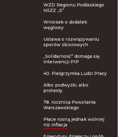
WZD Regionu Podlaskiego
NSZZ „S”
Wniosek o dodatek
węglowy
Ustawa o rozwiązywaniu
sporów zbiorowych
„Solidarność” domaga się
interwencji PIP
40. Pielgrzymka Ludzi Pracy
Albo podwyżki, albo
protesty
78. rocznica Powstania
Warszawskiego
Płace rosną jednak wolniej
niż inflacja
Emerytury działaczy i osób