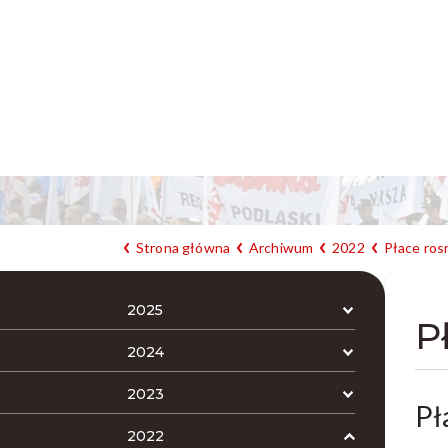
Strona główna
Archiwum
2022
Płace rosn
2025
P
2024
2023
Pł
2022