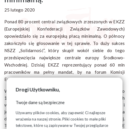
25 lutego 2020
Ponad 80 procent central związkowych zrzeszonych w EKZZ
(Europejskiej Konfederacji Związków Zawodowych)
opowiedziało się za europejską płacą minimalną. O północy
zakończyło się głosowanie w tej sprawie. To duży sukces
NSZZ „Solidarność”, który skupił wokół siebie do tego
przedsięwzięcia największe centrale europy Środkowo-
Wschodniej. Dzisiaj EKZZ reprezentujący ponad 60 mln
pracowników ma pełny mandat, by na forum Komisji
Europejskiej zabiegać o nową dyrektywę.
Drogi Użytkowniku,
W głosowaniu korespondencyjnym, które zakończyło się o
12. w nocy, ponad 80 proc. central związkowych zrzeszonych
Twoje dane są bezpieczne
w EKZZ opowiedziało się za zobowiązaniem Konfederacji i
jej przewodniczącego Luci Visentininiego do podjęcia
Używamy plików cookies, aby zapewnić Ci najlepsze
działań na rzecz dyrektywy o europejskiej płacy minimalnej.
wrażenia na naszej stronie. Pliki cookies to małe pliki
Taką dyrektywę zapowiedziała nowa przewodnicząca KE
tekstowe, które są zapisywane w Twojej przeglądarce