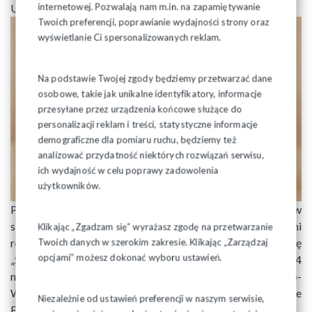
internetowej. Pozwalają nam m.in. na zapamiętywanie
Ursula von der Leyen.
Twoich preferencji, poprawianie wydajności strony oraz
wyświetlanie Ci spersonalizowanych reklam.
Na podstawie Twojej zgody będziemy przetwarzać dane
osobowe, takie jak unikalne identyfikatory, informacje
przesyłane przez urządzenia końcowe służące do
personalizacji reklam i treści, statystyczne informacje
demograficzne dla pomiaru ruchu, będziemy też
analizować przydatność niektórych rozwiązań serwisu,
ich wydajność w celu poprawy zadowolenia
użytkowników.
Przeciwne były centrale związkowe z krajów
skandynawskich i Słowacja, które lobbują za innymi
Klikając „Zgadzam się” wyrażasz zgodę na przetwarzanie
rozwiązaniami. Takiemu podejściu sprzeciwiła się
Twoich danych w szerokim zakresie. Klikając „Zarządzaj
opcjami” możesz dokonać wyboru ustawień.
„Solidarność”. W listopadzie ub. roku z jej inicjatywy 24
największe centrale związkowe Europy Środkowo-
Wschodniej stworzyły wspólny front wspierając władze
Niezależnie od ustawień preferencji w naszym serwisie,
EKZZ do zabiegania o nową dyrektywę o płacy minimalnej.