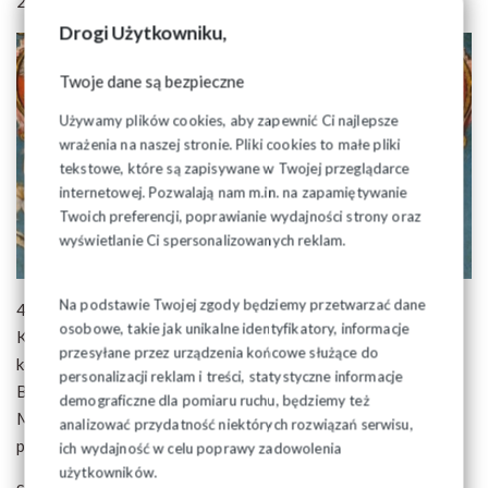
28 lutego 2022
Drogi Użytkowniku,
Twoje dane są bezpieczne
Używamy plików cookies, aby zapewnić Ci najlepsze
wrażenia na naszej stronie. Pliki cookies to małe pliki
tekstowe, które są zapisywane w Twojej przeglądarce
internetowej. Pozwalają nam m.in. na zapamiętywanie
Twoich preferencji, poprawianie wydajności strony oraz
wyświetlanie Ci spersonalizowanych reklam.
Na podstawie Twojej zgody będziemy przetwarzać dane
4 marca 2022 roku odędą się uroczystości Świętego
osobowe, takie jak unikalne identyfikatory, informacje
Kazimierza, patrona Metropolii Białostockiej, O godz. 18.00
przesyłane przez urządzenia końcowe służące do
kościele (dolnym) św. Kazimierza przy ulicy Leszczynowej w
personalizacji reklam i treści, statystyczne informacje
Białymstoku zostanie odprawiona uroczysta Msza św.
demograficzne dla pomiaru ruchu, będziemy też
Metropolitalna z udziałem księży biskupów, której
analizować przydatność niektórych rozwiązań serwisu,
przewodniczyć będzie ks. arcybiskup Józef Guzdek.
ich wydajność w celu poprawy zadowolenia
użytkowników.