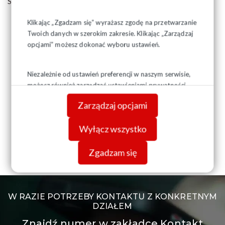
Serdecznie zapraszamy do udziału w uroczystościach
Klikając „Zgadzam się” wyrażasz zgodę na przetwarzanie
Twoich danych w szerokim zakresie. Klikając „Zarządzaj
opcjami” możesz dokonać wyboru ustawień.
Niezależnie od ustawień preferencji w naszym serwisie,
możesz również zarządzać ustawieniami prywatności
swojej przeglądarki. Więcej informacji o przetwarzaniu
Zarządzaj opcjami
danych znajdziesz w
Polityce prywatności.
Wyłącz wszystko
Zgadzam się
W RAZIE POTRZEBY KONTAKTU Z KONKRETNYM
DZIAŁEM
Znajdź numer w zakładce Kontakt