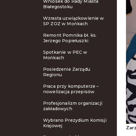
Wniosek do Rady Miasta
Białegostoku
Wzrasta uzwiązkowienie w
SP ZOZ w Mońkach
Remont Pomnika bł. ks.
Jerzego Popiełuszki
Spotkanie w PEC w
Mońkach
Posiedzenie Zarządu
Regionu
Praca przy komputerze –
nowelizacja przepisów
Profesjonalizm organizacji
zakładowych
Wybrano Prezydium Komisji
Krajowej
Zarz