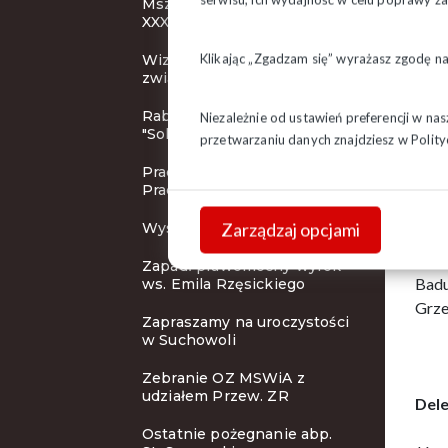
Msza Święta inaugurująca
XXXI KZD
Klikając „Zgadzam się” wyrażasz zgodę n
Wizerunek działacza
związkowego
Rabaty dla członków
Niezależnie od ustawień preferencji w na
"Solidarności"
przetwarzaniu danych znajdziesz w
Polity
Pracodawca Przyjazny
Pracownikom
Zarządzaj opcjami
Wystawa i koncert
Regi
Zapadł prawomocny wyrok
Badu
ws. Emila Rzęsickiego
Grze
Zapraszamy na uroczystości
w Suchowoli
Zebranie OZ MSWiA z
udziałem Przew. ZR
Dele
Ostatnie pożegnanie abp.