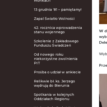
Mońkach
13 grudnia ‘81 – pamiętamy!
Zapal Światło Wolności
42. rocznica wprowadzenia
W dn
stanu wojennego
wyb
Szkolenie z Zakładowego
Dele
Funduszu Świadczeń
Wybr
Od nowego roku
niekorzystne zwolnienia
PIT
Prze
Prośba o udział w ankiecie
Relikwie bł. ks. Jerzego
wędrują do Bierunia
Spotkania w kolejnych
Oddziałach Regionu