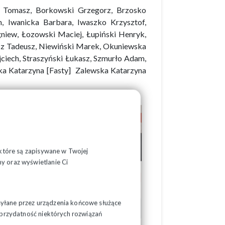
n Tomasz, Borkowski Grzegorz, Brzosko
m, Iwanicka Barbara, Iwaszko Krzysztof,
gniew, Łozowski Maciej, Łupiński Henryk,
cz Tadeusz, Niewiński Marek, Okuniewska
ciech, Straszyński Łukasz, Szmurło Adam,
ka Katarzyna [Fasty] Zalewska Katarzyna
, które są zapisywane w Twojej
y oraz wyświetlanie Ci
syłane przez urządzenia końcowe służące
ć przydatność niektórych rozwiązań