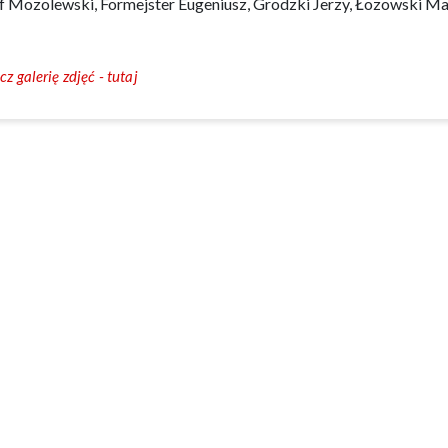
f Mozolewski, Formejster Eugeniusz, Grodzki Jerzy, Łozowski M
z galerię zdjęć - tutaj