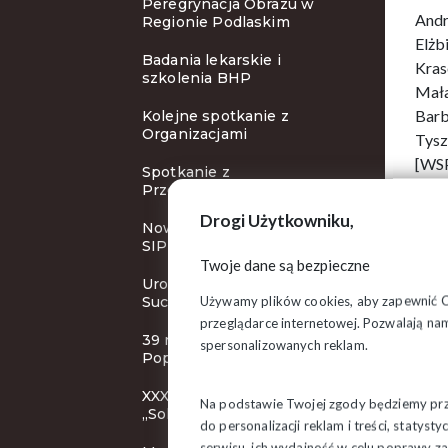
Peregrynacja Obrazu w
Andr
Regionie Podlaskim
Elżb
Badania lekarskie i
Kras
szkolenia BHP
Mała
Barb
Kolejne spotkanie z
Organizacjami
Tysz
[WSP
Spotkanie z
Przewodniczącym ZR
Drogi Użytkowniku,
Nowy cykl szkoleń Klubu
SIP
Twoje dane są bezpieczne
Uroczystości rocznicowe w
Używamy plików cookies, aby zapewnić Ci 
Suchowoli
przeglądarce internetowej. Pozwalają nam
39 rocznica śmierci bł. ks.
spersonalizowanych reklam.
Popiełuszki
XXXI KZD NSZZ
Na podstawie Twojej zgody będziemy prze
„Solidarność”
do personalizacji reklam i treści, staty
serwisu, ich wydajność w celu poprawy 