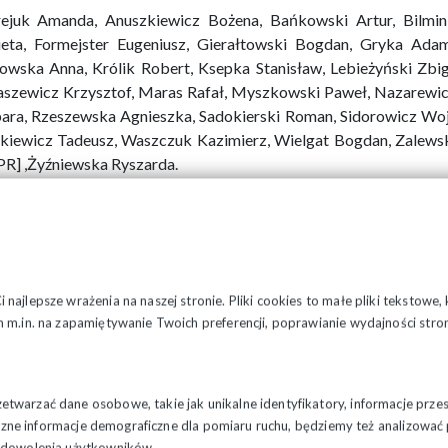
ejuk Amanda, Anuszkiewicz Bożena, Bańkowski Artur, Bilmi
ieta, Formejster Eugeniusz, Gierałtowski Bogdan, Gryka Ada
owska Anna, Królik Robert, Ksepka Stanisław, Lebieżyński Zbi
szewicz Krzysztof, Maras Rafał, Myszkowski Paweł, Nazarewi
ara, Rzeszewska Agnieszka, Sadokierski Roman, Sidorowicz Woj
kiewicz Tadeusz, Waszczuk Kazimierz, Wielgat Bogdan, Zalews
R] ,Żyźniewska Ryszarda.
najlepsze wrażenia na naszej stronie. Pliki cookies to małe pliki tekstowe
 m.in. na zapamiętywanie Twoich preferencji, poprawianie wydajności stron
twarzać dane osobowe, takie jak unikalne identyfikatory, informacje prze
styczne informacje demograficzne dla pomiaru ruchu, będziemy też analizowa
zadowolenia użytkowników.