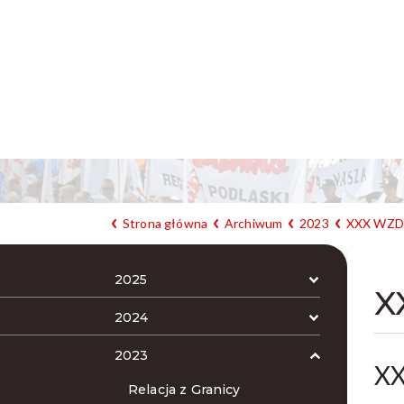
Strona główna
Archiwum
2023
XXX WZDR
2025
X
2024
2023
XX
Relacja z Granicy