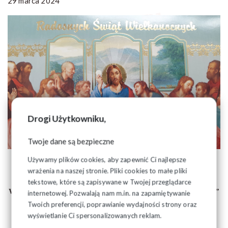
29 marca 2024
Drogi Użytkowniku,
Twoje dane są bezpieczne
Używamy plików cookies, aby zapewnić Ci najlepsze
wrażenia na naszej stronie. Pliki cookies to małe pliki
tekstowe, które są zapisywane w Twojej przeglądarce
W imieniu Zarządu Regionu Podlaskiego NSZZ "Solidarność”
internetowej. Pozwalają nam m.in. na zapamiętywanie
Twoich preferencji, poprawianie wydajności strony oraz
wyświetlanie Ci spersonalizowanych reklam.
życzę zdrowych, rodzinnych, pełnych nadziei Świąt