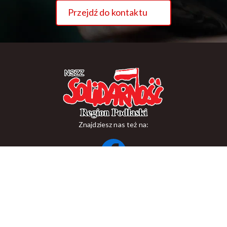
Przejdź do kontaktu
Znajdziesz nas też na:
ul. Suraska 1, 15-093 Białystok
tel.
+48 85 748 11 00
zr.podlaskiego@solidarnosc.org.pl