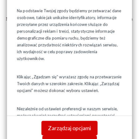
Wielkanocnych.
Na podstawie Twojej zgody będziemy przetwarzać dane
osobowe, takie jak unikalne identyfikatory, informacje
Niech Zmartwychwstały Chrystus doda otuchy pracownikom
przesyłane przez urządzenia końcowe służące do
personalizacji reklam i treści, statystyczne informacje
i ich rodzinom,
niech
da nam, naszym zakładom pracy
demograficzne dla pomiaru ruchu, będziemy też
analizować przydatność niektórych rozwiązań serwisu,
oraz naszej Ojczyźnie nadzieję na lepsze i bezpieczne jutro.
ich wydajność w celu poprawy zadowolenia
użytkowników.
Przewodniczący Zarządu
Klikając „Zgadzam się” wyrażasz zgodę na przetwarzanie
Twoich danych w szerokim zakresie. Klikając „Zarządzaj
Regionu Podlaskiego NSZZ
opcjami” możesz dokonać wyboru ustawień.
"Solidarność"
Niezależnie od ustawień preferencji w naszym serwisie,
możesz również zarządzać ustawieniami prywatności
Józef Mozolewski
swojej przeglądarki. Więcej informacji o przetwarzaniu
Zarządzaj opcjami
danych znajdziesz w
Polityce prywatności.