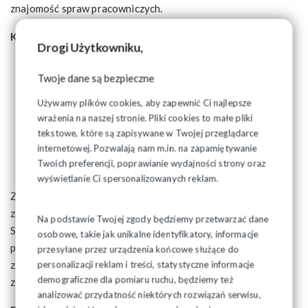
znajomość spraw pracowniczych.
Kandydatów na ławników mogą zgłaszać:
Drogi Użytkowniku,
prezesi właściwych sądów;
Twoje dane są bezpieczne
stowarzyszenia, inne organizacje społeczne i
zawodowe
, zarejestrowane na podstawie przepisów
Używamy plików cookies, aby zapewnić Ci najlepsze
prawa, z wyłączeniem partii politycznych;
wrażenia na naszej stronie. Pliki cookies to małe pliki
tekstowe, które są zapisywane w Twojej przeglądarce
co najmniej 50 obywateli mających czynne prawo
internetowej. Pozwalają nam m.in. na zapamiętywanie
wyborcze, zamieszkujących stale na terenie
Twoich preferencji, poprawianie wydajności strony oraz
Białegostoku.
wyświetlanie Ci spersonalizowanych reklam.
Zgłoszenia kandydata na ławnika dokonuje się na karcie
zgłoszenia, której wzór określa Rozporządzenie Ministra
Na podstawie Twojej zgody będziemy przetwarzać dane
Sprawiedliwości z dnia 9 czerwca 2011 r. w sprawie sposobu
osobowe, takie jak unikalne identyfikatory, informacje
postępowania z dokumentami złożonymi radom gmin przy
przesyłane przez urządzenia końcowe służące do
personalizacji reklam i treści, statystyczne informacje
zgłaszaniu kandydatów na ławników oraz wzoru karty
demograficzne dla pomiaru ruchu, będziemy też
zgłoszenia.
analizować przydatność niektórych rozwiązań serwisu,