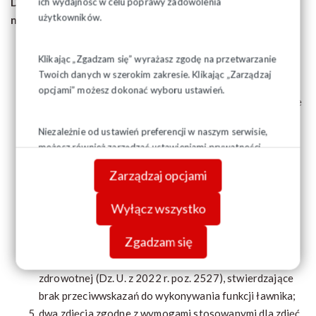
ich wydajność w celu poprawy zadowolenia
Do zgłoszenia kandydata na ławnika dołącza się
użytkowników.
następujące dokumenty:
informację z Krajowego Rejestru Karnego dotyczącą
Klikając „Zgadzam się” wyrażasz zgodę na przetwarzanie
zgłaszanej osoby;
Twoich danych w szerokim zakresie. Klikając „Zarządzaj
oświadczenie kandydata, że nie jest prowadzone
opcjami” możesz dokonać wyboru ustawień.
przeciwko niemu postępowanie o przestępstwo ścigane
z oskarżenia publicznego lub przestępstwo skarbowe;
Niezależnie od ustawień preferencji w naszym serwisie,
oświadczenie kandydata, że nie jest lub nie był
możesz również zarządzać ustawieniami prywatności
pozbawiony władzy rodzicielskiej, a także, że władza
swojej przeglądarki. Więcej informacji o przetwarzaniu
rodzicielska nie została mu ograniczona ani
Zarządzaj opcjami
danych znajdziesz w
Polityce prywatności.
zawieszona;
Wyłącz wszystko
zaświadczenie lekarskie o stanie zdrowia, wystawione
przez lekarza podstawowej opieki zdrowotnej, w
Zgadzam się
rozumieniu przepisów ustawy
z dnia 27 października 2017 r. o podstawowej opiece
zdrowotnej (Dz. U. z 2022 r. poz. 2527), stwierdzające
brak przeciwwskazań do wykonywania funkcji ławnika;
dwa zdjęcia zgodne z wymogami stosowanymi dla zdjęć