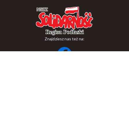
Znajdziesz nas też na:
ul. Suraska 1, 15-093 Białystok
tel.
+48 85 748 11 00
zr.podlaskiego@solidarnosc.org.pl
Copywriting NSZZ Solidarność Region Podlaski