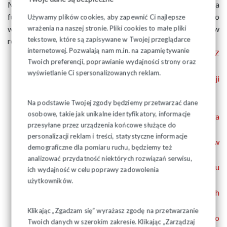
Mozolewskiego – wybranego niemal jednogłośnie na
funkcję Przewodniczącego Zarządu Regionu dyskutowano o
Używamy plików cookies, aby zapewnić Ci najlepsze
wyzwaniach czekających Związek w Regionie w
wrażenia na naszej stronie. Pliki cookies to małe pliki
tekstowe, które są zapisywane w Twojej przeglądarce
rozpoczynającej się kadencji 2023-2028.
internetowej. Pozwalają nam m.in. na zapamiętywanie
Apel nr 1 w sprawie organizowania się w NSZZ
Twoich preferencji, poprawianie wydajności strony oraz
"Solidarność"
wyświetlanie Ci spersonalizowanych reklam.
Apel nr 2 w sprawie rozwoju związku i kontynuacji
członkostwa w NSZZ „Solidarność”
Na podstawie Twojej zgody będziemy przetwarzać dane
Apel nr 3 w sprawie szkoleń związkowych
osobowe, takie jak unikalne identyfikatory, informacje
Stanowisko nr 1 w sprawie zasobności i bezpieczeństwa
przesyłane przez urządzenia końcowe służące do
socjalnego społeczeństwa
personalizacji reklam i treści, statystyczne informacje
Stanowisko nr 2 w sprawie zawierania układów
demograficzne dla pomiaru ruchu, będziemy też
zbiorowych pracy
analizować przydatność niektórych rozwiązań serwisu,
Stanowisko nr 3 w sprawie zwiększenia poziomu
ich wydajność w celu poprawy zadowolenia
wynagrodzeń w sferze budżetowej
użytkowników.
Stanowisko nr 4 w sprawie zapewnienia godnych
świadczeń z funduszu ubezpieczeń społecznych
Klikając „Zgadzam się” wyrażasz zgodę na przetwarzanie
Stanowisko nr 5 w sprawie wypracowania nowego
Twoich danych w szerokim zakresie. Klikając „Zarządzaj