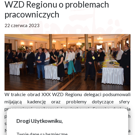
WZD Regionu o problemach
pracowniczych
22 czerwca 2023
W trakcie obrad XXX WZD Regionu delegaci podsumowali
mijającą kadencję oraz problemy dotyczące sfery
pracowniczej, społecznej i związkowej. Szeroka dyskusja
problemowa znalazła swoje odzwierciedlenie w przyjętych
Drogi Użytkowniku,
stanowiskach i apelach.
Na kanwie wystąpienia programowego Józefa
Twoje dane są bezpieczne