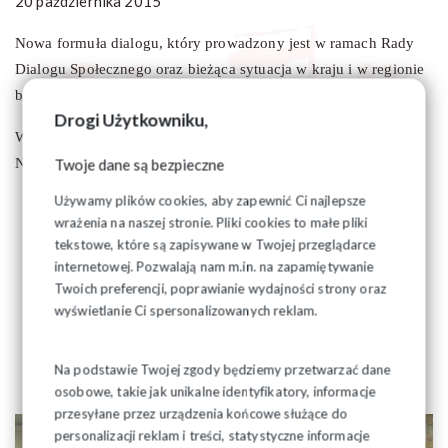
20 października 2015
Nowa formuła dialogu, który prowadzony jest w ramach Rady
Dialogu Społecznego oraz bieżąca sytuacja w kraju i w regionie
były przedmiotem obrad Zarządu Regionu Podlaskiego.
Drogi Użytkowniku,
W skład Wojewódzkiej Rady Dialogu Społecznego z ramienia
Twoje dane są bezpieczne
NSZZ "Solidarność" desygnowani zostali:
Używamy plików cookies, aby zapewnić Ci najlepsze
Józef Mozolewski - Przewodniczący Zarządu Regionu
wrażenia na naszej stronie. Pliki cookies to małe pliki
Podlaskiego
tekstowe, które są zapisywane w Twojej przeglądarce
Eugeniusz Formejster - Wiceprzewodniczący Zarządu
internetowej. Pozwalają nam m.in. na zapamiętywanie
Regionu Podlaskiego
Twoich preferencji, poprawianie wydajności strony oraz
Eugeniusz Stepanczuk - Wiceprzewodniczący Zarządu
wyświetlanie Ci spersonalizowanych reklam.
o
Regionu Podlaskieg
Henryk Piekarski - Przewodniczący Oddziału NSZZ
Na podstawie Twojej zgody będziemy przetwarzać dane
"Solidarność" w Łomży (Region Mazowsze)
osobowe, takie jak unikalne identyfikatory, informacje
przesyłane przez urządzenia końcowe służące do
personalizacji reklam i treści, statystyczne informacje