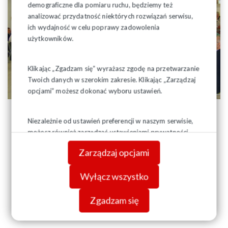
demograficzne dla pomiaru ruchu, będziemy też
analizować przydatność niektórych rozwiązań serwisu,
ich wydajność w celu poprawy zadowolenia
użytkowników.
Klikając „Zgadzam się” wyrażasz zgodę na przetwarzanie
Twoich danych w szerokim zakresie. Klikając „Zarządzaj
opcjami” możesz dokonać wyboru ustawień.
Niezależnie od ustawień preferencji w naszym serwisie,
możesz również zarządzać ustawieniami prywatności
swojej przeglądarki. Więcej informacji o przetwarzaniu
Zarządzaj opcjami
danych znajdziesz w
Polityce prywatności.
Wyłącz wszystko
Zgadzam się