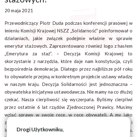
20 maja 2021
Przewodniczący Piotr Duda podczas konferencji prasowej w
imieniu Komisji Krajowej NSZZ „Solidarność” poinformował o
działaniach, jakie związek podejmie właśnie w sprawie
emerytur stażowych. Zaprezentowano również logo z hasłem
„Emerytura za staż”. – Decyzja Komisji Krajowej to
skorzystanie z narzędzia, które daje nam konstytucja, czyli
bezpośrednia demokracja. Dlatego przez najbliższe pół roku
to obywatele przejmą w konkretnym projekcie ustawy władzę
w naszym kraju. Decyzja Solidarności jest jednoznaczna –
obywatelska inicjatywa ustawodawcza. Nie mamy na co dłużej
czekać. Nasza cierpliwość się wyczerpała. Byliśmy cierpliwi
przez ostatnie 6 lat rządów Zjednoczonej Prawicy. Musimy
wziąć sprawy w swoje ręce, w ręce obywateli. A my jako
związek zawodowy Solidarność chcemy w sposób prawny i
Drogi Użytkowniku,
logistyczny wspomóc obywateli w tym bardzo ważnym celu,