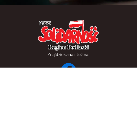
Znajdziesz nas też na:
ul. Suraska 1, 15-093 Białystok
tel.
+48 85 748 11 00
zr.podlaskiego@solidarnosc.org.pl