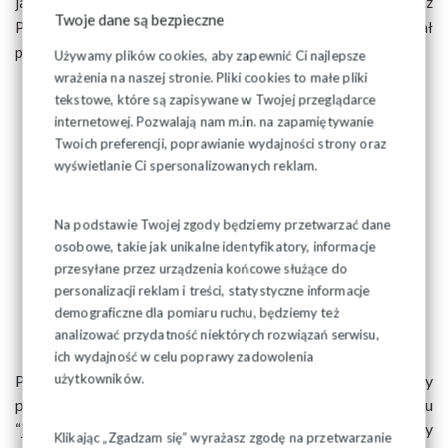
jakim jest przegłosowanie w Sejmie i podpisanie przez
Twoje dane są bezpieczne
Prezydenta ustawy o emeryturach stażowych – powiedział
przewodniczący Solidarności.
Używamy plików cookies, aby zapewnić Ci najlepsze
wrażenia na naszej stronie. Pliki cookies to małe pliki
tekstowe, które są zapisywane w Twojej przeglądarce
internetowej. Pozwalają nam m.in. na zapamiętywanie
Twoich preferencji, poprawianie wydajności strony oraz
wyświetlanie Ci spersonalizowanych reklam.
Na podstawie Twojej zgody będziemy przetwarzać dane
osobowe, takie jak unikalne identyfikatory, informacje
przesyłane przez urządzenia końcowe służące do
personalizacji reklam i treści, statystyczne informacje
demograficzne dla pomiaru ruchu, będziemy też
analizować przydatność niektórych rozwiązań serwisu,
ich wydajność w celu poprawy zadowolenia
użytkowników.
Piotr Duda zwracał uwagę, że projekt ustawy przygotowany
przez Solidarność, który zostanie złożony u marszałek Sejmu
“jasno mówi, że jest tylko jedno obostrzenie – 40 lat pracy
Klikając „Zgadzam się” wyrażasz zgodę na przetwarzanie