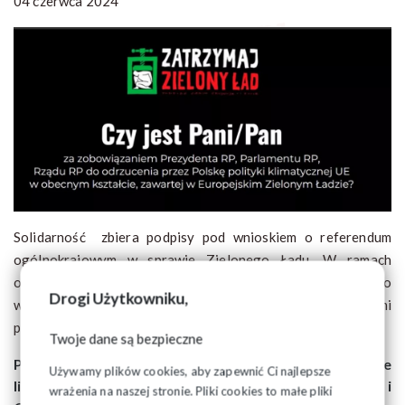
04 czerwca 2024
Solidarność zbiera podpisy pod wnioskiem o referendum
ogólnokrajowym w sprawie Zielonego Ładu. W ramach
ogólnopolskiej akcji w Regionie Podlaskim rozprowadzono
Drogi Użytkowniku,
wiele list do zbierania podpisów wraz z materiałami
promującymi tę akcję.
Twoje dane są bezpieczne
Przypominamy Organizacjom Związkowym, by pełne
Używamy plików cookies, aby zapewnić Ci najlepsze
listy z już zebranymi podpisami przekazać do Regionu i
wrażenia na naszej stronie. Pliki cookies to małe pliki