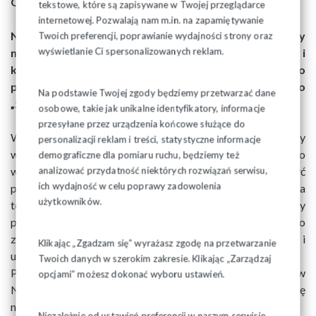
Oddziałów w terminie do 4 czerwca 2024 r.
tekstowe, które są zapisywane w Twojej przeglądarce
internetowej. Pozwalają nam m.in. na zapamiętywanie
Nie kończy to oczywiście naszej akcji, podpisy zbieramy
Twoich preferencji, poprawianie wydajności strony oraz
wyświetlanie Ci spersonalizowanych reklam.
nadal. Powinniśmy zebrać ich jak najwięcej w regionie i
kraju, co pozwoli skutecznie powalczyć o
przeprowadzenie referendum w sprawie tego
Na podstawie Twojej zgody będziemy przetwarzać dane
„zielonego szaleństwa.
osobowe, takie jak unikalne identyfikatory, informacje
przesyłane przez urządzenia końcowe służące do
W kolejnym etapie akcji zbierania podpisów będziemy
personalizacji reklam i treści, statystyczne informacje
wychodzić także poza struktury naszego Związku. Prosimy o
demograficzne dla pomiaru ruchu, będziemy też
wskazywanie miejsc gdzie taka zbiórka mogłaby być
analizować przydatność niektórych rozwiązań serwisu,
ich wydajność w celu poprawy zadowolenia
prowadzona oraz zgłaszanie się osób chętnych do wsparcia
użytkowników.
tej słusznej akcji. Informacje w tej sprawie prosimy
przekazywać do Regionu telefonicznie lub pocztą email. Po
zgłoszeniu dostarczymy odpowiednie ilości druków i
Klikając „Zgadzam się” wyrażasz zgodę na przetwarzanie
uzgodnimy zasady prowadzenia akcji zbierania podpisów.
Twoich danych w szerokim zakresie. Klikając „Zarządzaj
Po raz kolejny prosimy działaczy, członków i sympatyków
opcjami” możesz dokonać wyboru ustawień.
NSZZ „Solidarność” o pełne zaangażowanie się w akcję
naszego Związku.
Niezależnie od ustawień preferencji w naszym serwisie,