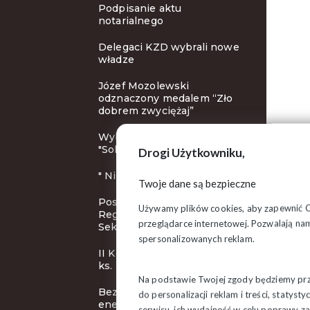
Podpisanie aktu
notarialnego
Delegaci KZD wybrali nowe
władze
Józef Mozolewski
odznaczony medalem “Zło
dobrem zwyciężaj”
Wybory nowych władz
"Solidarności"
Drogi Użytkowniku,
" Nie znał Pan Jurka? "
Twoje dane są bezpieczne
Posiedzenie Rady
Używamy plików cookies, aby zapewnić Ci 
Regionalnej Podlaskiej
przeglądarce internetowej. Pozwalają nam
Sekcji Pożarnictwa
spersonalizowanych reklam.
II Konkurs Poetycki im. bł.
ks. Popiełuszki
Na podstawie Twojej zgody będziemy prze
Bezpieczeństwo
do personalizacji reklam i treści, staty
energetyczne kraju
serwisu, ich wydajność w celu poprawy 