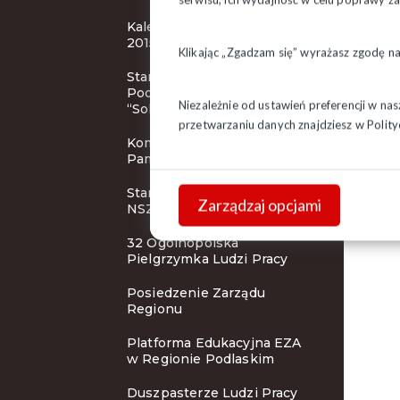
Kalendarze związkowe na
2015 rok
Klikając „Zgadzam się” wyrażasz zgodę n
Stanowisko Prezydium ZR
Podlaskiego NSZZ
Niezależnie od ustawień preferencji w na
“Solidarność”
przetwarzaniu danych znajdziesz w
Polity
Komunikat prasowy Instytu
Pamięci Narodowej
Stanowisko Prezydium KK
Zarządzaj opcjami
NSZZ “Solidarność”
32 Ogólnopolska
Pielgrzymka Ludzi Pracy
Posiedzenie Zarządu
Regionu
Platforma Edukacyjna EZA
w Regionie Podlaskim
Duszpasterze Ludzi Pracy