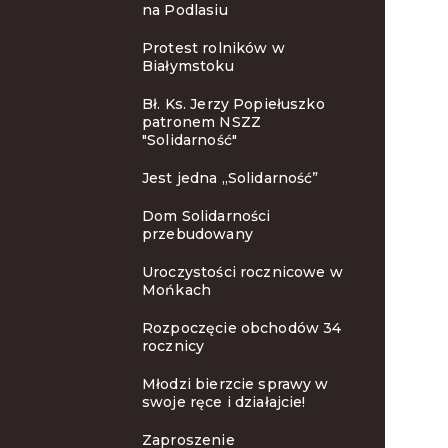
na Podlasiu
Protest rolników w
Białymstoku
Bł. Ks. Jerzy Popiełuszko
patronem NSZZ
"Solidarność"
Jest jedna „Solidarność”
Dom Solidarności
przebudowany
Uroczystości rocznicowe w
Mońkach
Rozpoczęcie obchodów 34
rocznicy
Młodzi bierzcie sprawy w
swoje ręce i działajcie!
Zaproszenie