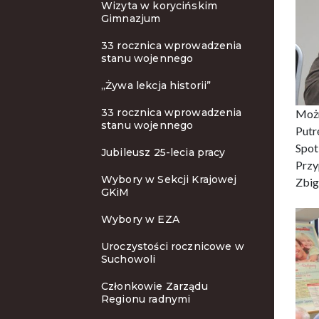
Wizyta w korycińskim
Gimnazjum
33 rocznica wprowadzenia
stanu wojennego
„Żywa lekcja historii”
33 rocznica wprowadzenia
Możn
stanu wojennego
Putr
Spot
Jubileusz 25-lecia pracy
Przy
Wybory w Sekcji Krajowej
Zbig
GKiM
Wybory w EZA
Uroczystości rocznicowe w
Suchowoli
Członkowie Zarządu
Regionu radnymi