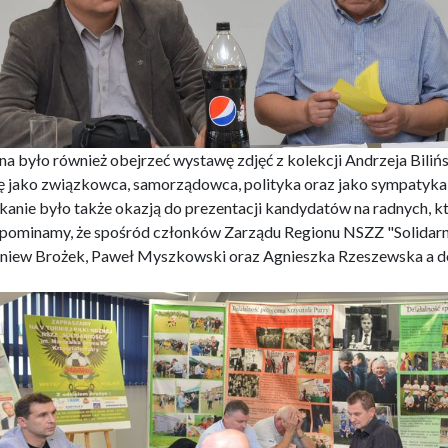
a było również obejrzeć wystawę zdjęć z kolekcji Andrzeja Biliń
ę jako związkowca, samorządowca, polityka oraz jako sympatyka 
kanie było także okazją do prezentacji kandydatów na radnych, któr
pominamy, że spośród członków Zarządu Regionu NSZZ "Solidarn
niew Brożek, Paweł Myszkowski oraz Agnieszka Rzeszewska a do