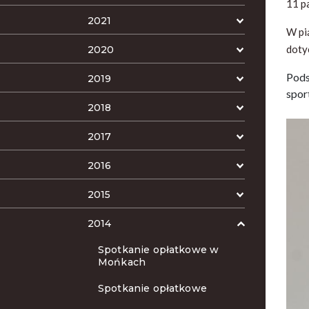
11 p
2021
W pi
doty
2020
Pods
2019
spor
2018
2017
2016
2015
2014
Spotkanie opłatkowe w
Mońkach
Spotkanie opłatkowe