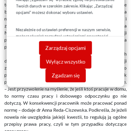
tej formy większość regulacji dotyczących pracy zdalnej nie
Twoich danych w szerokim zakresie. Klikając „Zarządzaj
będzie miała zastosowania. Przede wszystkim pracodawca
opcjami” możesz dokonać wyboru ustawień.
nie będzie miał obowiązku ponoszenia kosztów i
zapewnienia pracownikowi narzędzi – zaznacza ekspertka
Niezależnie od ustawień preferencji w naszym serwisie,
NSZZ „Solidarność”. Jej zdaniem, w takiej sytuacji
możesz również zarządzać ustawieniami prywatności
pracodawca może próbować przerzucić te obowiązki na
swojej przeglądarki. Więcej informacji o przetwarzaniu
pracownika.
Zarządzaj opcjami
danych znajdziesz w
Polityce prywatności.
W ocenie związkowych prawników w przepisach
dotyczących pracy zdalnej zabrakło także regulacji
Wyłącz wszystko
związanych z czasem pracy i „byciem dostępnym”. Może to
prowadzić do przekonania pracodawcy, że pracownik
Zgadzam się
powinien wykonywać pracę zdalną wszędzie i o każdej porze.
– Jest przyzwolenie na myślenie, że jeśli ktoś pracuje w domu,
to normy czasu pracy i dobowego odpoczynku go nie
dotyczą. W konsekwencji pracownik może pracować ponad
normę – dodaje dr Anna Reda-Ciszewska. Podkreśla, że jeżeli
nowela nie uwzględnia jakiejś kwestii, to regulują ją ogólne
przepisy prawa pracy, czyli w tym przypadku dotyczące
czasu pracy.