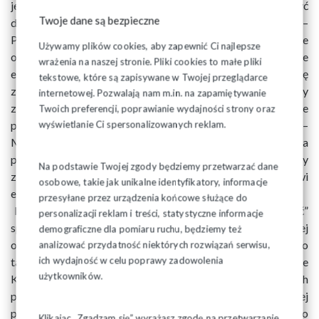
je ponosił pracodawca, ale szczegóły mają być
Twoje dane są bezpieczne
doprecyzowywane w przepisach wewnątrzzakładowych. –
Pojawiają się wątpliwości, czy jest to rozwiązanie, które
Używamy plików cookies, aby zapewnić Ci najlepsze
odpowiednio zabezpiecza interesy pracowników – dodaje
wrażenia na naszej stronie. Pliki cookies to małe pliki
ekspertka. Jej zdaniem, w Kodeksie pracy powinny się
tekstowe, które są zapisywane w Twojej przeglądarce
znaleźć minimalne regulacje dotyczące kosztów pracy
internetowej. Pozwalają nam m.in. na zapamiętywanie
zdalnej ponoszonych przez pracodawcę. Mogłyby być one
Twoich preferencji, poprawianie wydajności strony oraz
podobne np. do zapisów dotyczących podróży służbowych. –
wyświetlanie Ci spersonalizowanych reklam.
Można by przewidzieć podstawę prawną do wydawania
przez ministra rozporządzenia dotyczącego kosztów pracy
Na podstawie Twojej zgody będziemy przetwarzać dane
zdalnej, jakie pracodawca powinien ponosić – mówi
osobowe, takie jak unikalne identyfikatory, informacje
ekspertka.
przesyłane przez urządzenia końcowe służące do
Reprezentatywne centrale związkowe, w tym „Solidarność”
personalizacji reklam i treści, statystyczne informacje
sprzeciwiały się także wprowadzeniu pojęcia pracy zdalnej
demograficzne dla pomiaru ruchu, będziemy też
okazjonalnej. Jak wyjaśnia dr Reda-Ciszewska, początkowo
analizować przydatność niektórych rozwiązań serwisu,
ich wydajność w celu poprawy zadowolenia
takiej formy pracy zdalnej w ogóle nie było w projekcie
użytkowników.
Kodeksu pracy. Pojawiła się ona dopiero w ramach kolejnych
poprawek. Ostatecznie dopuszczono 24 dni okazjonalnej
pracy zdalnej w ciągu roku. – Problem polega na tym, że do
Klikając „Zgadzam się” wyrażasz zgodę na przetwarzanie