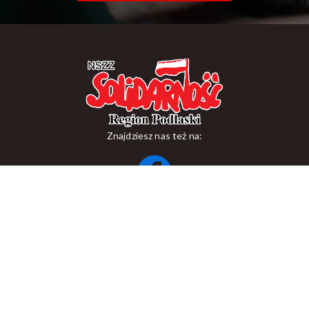
Znajdziesz nas też na:
ul. Suraska 1, 15-093 Białystok
tel.
+48 85 748 11 00
zr.podlaskiego@solidarnosc.org.pl