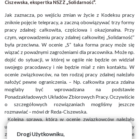
Ciszewska, ekspertka NSZZ „Solidarność”.
Jak zaznacza, po wejściu zmian w życie z Kodeksu pracy
zniknie pojęcie telepracy, a zaczną obowiązywać trzy formy
pracy zdalnej: całkowita, częściowa i okazjonalna. Przy
czym, wprowadzeniu pracy zdalnej całkowitej „Solidarność”
była przeciwna. W ocenie „S” taka forma pracy może się
wiązać z poważnymi zagrożeniami dla pracownika. Może np.
dojść do sytuacji, w której w ogóle nie będzie on widział
swojego pracodawcy i nie będzie miał z nim kontaktu. W
ocenie związkowców, na ten rodzaj pracy zdalnej należało
nałożyć pewne ograniczenia. – Np. całkowita praca zdalna
mogłaby być wprowadzana na podstawie
Ponadzakładowych Układów Zbiorowych Pracy. Oczywiście
o szczegółowych rozwiązaniach mogliśmy jeszcze
rozmawiać – mówi dr Reda-Ciszewska.
Kolejna sprawa, którą w ocenie związkowców należało
uregulować w nieco inny sposób, dotyczy kosztów pracy
Drogi Użytkowniku,
zdalnej. W nowelizacji Kodeksu pracy zaznaczono, że będzie