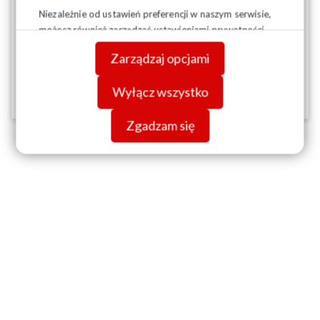
Niezależnie od ustawień preferencji w naszym serwisie,
możesz również zarządzać ustawieniami prywatności
swojej przeglądarki. Więcej informacji o przetwarzaniu
Zarządzaj opcjami
danych znajdziesz w
Polityce prywatności.
Wyłącz wszystko
14-11-2025
Zgadzam się