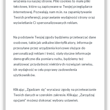
wrażenia na naszej stronie. Pliki cookies to małe pliki
W marcu 2025 roku minister sprawiedliwości i dyrektor
tekstowe, które są zapisywane w Twojej przeglądarce
generalny Centralnego Zarządu SW podpisali ze stroną
internetowej. Pozwalają nam m.in. na zapamiętywanie
społeczną, w tym NSZZ "Solidarność", porozumienie ws.
Twoich preferencji, poprawianie wydajności strony oraz
dodatku mieszkaniowego dla funkcjonariuszy Służby
wyświetlanie Ci spersonalizowanych reklam.
Więziennej. Związkowcy odwołali wówczas zaplanowany
wcześniej protest.
Na podstawie Twojej zgody będziemy przetwarzać dane
Gdy sprawa dodatku mieszkaniowego nie posuwała się do
osobowe, takie jak unikalne identyfikatory, informacje
przodu, więziennicy zorganizowali 9 września manifestację w
przesyłane przez urządzenia końcowe służące do
stolicy. W Ogólnopolskiej Manifestacji Więzienników wziął
personalizacji reklam i treści, statystyczne informacje
udział również przewodniczący Piotr Duda.
demograficzne dla pomiaru ruchu, będziemy też
Źródło: Tysol.pl
analizować przydatność niektórych rozwiązań serwisu,
ich wydajność w celu poprawy zadowolenia
użytkowników.
Klikając „Zgadzam się” wyrażasz zgodę na przetwarzanie
Twoich danych w szerokim zakresie. Klikając „Zarządzaj
opcjami” możesz dokonać wyboru ustawień.