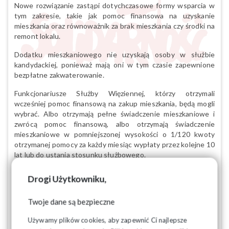
Nowe rozwiązanie zastąpi dotychczasowe formy wsparcia w
tym zakresie, takie jak pomoc finansowa na uzyskanie
mieszkania oraz równoważnik za brak mieszkania czy środki na
remont lokalu.
Dodatku mieszkaniowego nie uzyskają osoby w służbie
kandydackiej, ponieważ mają oni w tym czasie zapewnione
bezpłatne zakwaterowanie.
Funkcjonariusze Służby Więziennej, którzy otrzymali
wcześniej pomoc finansową na zakup mieszkania, będą mogli
wybrać. Albo otrzymają pełne świadczenie mieszkaniowe i
zwrócą pomoc finansową, albo otrzymają świadczenie
mieszkaniowe w pomniejszonej wysokości o 1/120 kwoty
otrzymanej pomocy za każdy miesiąc wypłaty przez kolejne 10
lat lub do ustania stosunku służbowego.
Przepisy będą działać z mocą wsteczną od 1 lipca 2025 roku,
Drogi Użytkowniku,
zatem osoby służące w Służbie Więziennej mogą liczyć na
wyrównanie świadczenia.
Twoje dane są bezpieczne
Przyznanie funkcjonariuszom Służby Więziennej świadczenia
Używamy plików cookies, aby zapewnić Ci najlepsze
mieszkaniowego było postulatem Solidarności.