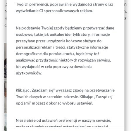
„Solidarność” z Przewodniczącym ZR – Józefem
Twoich preferencji, poprawianie wydajności strony oraz
Mozolewskim, Duszpasterzem Ludzi Pracy – ks. kan.
wyświetlanie Ci spersonalizowanych reklam.
Ryszardem Puciłowskim, pocztami sztandarowymi oraz
członkami i sympatykami naszego Związku.
Na podstawie Twojej zgody będziemy przetwarzać dane
osobowe, takie jak unikalne identyfikatory, informacje
przesyłane przez urządzenia końcowe służące do
personalizacji reklam i treści, statystyczne informacje
demograficzne dla pomiaru ruchu, będziemy też
analizować przydatność niektórych rozwiązań serwisu,
ich wydajność w celu poprawy zadowolenia
użytkowników.
Klikając „Zgadzam się” wyrażasz zgodę na przetwarzanie
Twoich danych w szerokim zakresie. Klikając „Zarządzaj
opcjami” możesz dokonać wyboru ustawień.
Niezależnie od ustawień preferencji w naszym serwisie,
możesz również zarządzać ustawieniami prywatności