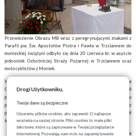
Przewiezienie Obrazu MB wraz z peregrynującymi znakami z
Parafii pw. Św. Apostołów Piotra i Pawła w Trzciannem do
monieckiej świątyni odbyło się dnia 20 czerwca br. w asyście
jednostek Ochotniczej Straży Pożarnej w Trzciannem oraz
motocyklistów z Moniek.
W monieckiej parafii pw. św. Brata Alberta
Chmielowskiego, Obraz Matki Bożej przywitany został
Drogi Użytkowniku,
przez bardzo licznie zebranych wiernych oraz wielu
Twoje dane są bezpieczne
przybyłych gości. Uroczystej Mszy świętej połączonej z
peregrynacją Obrazu przewodniczył oraz kazanie wygłosił
Używamy plików cookies, aby zapewnić Ci najlepsze
ks. proboszcz Piotr Karpiesiuk.
wrażenia na naszej stronie. Pliki cookies to małe pliki
tekstowe, które są zapisywane w Twojej przeglądarce
W uroczystości udział wzięła również podlaska
internetowej. Pozwalają nam m.in. na zapamiętywanie