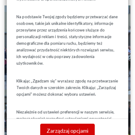
Na podstawie Twojej zgody będziemy przetwarzać dane
osobowe, takie jak unikalne identyfikatory, informacje
przesyłane przez urządzenia końcowe służące do
personalizacji reklam i treści, statystyczne informacje
demograficzne dla pomiaru ruchu, będziemy też
analizować przydatność niektórych rozwiązań serwisu,
ich wydajność w celu poprawy zadowolenia
użytkowników.
Klikając „Zgadzam się” wyrażasz zgodę na przetwarzanie
Twoich danych w szerokim zakresie. Klikając „Zarządzaj
opcjami” możesz dokonać wyboru ustawień.
Niezależnie od ustawień preferencji w naszym serwisie,
możesz również zarządzać ustawieniami prywatności
swojej przeglądarki. Więcej informacji o przetwarzaniu
Zarządzaj opcjami
danych znajdziesz w
Polityce prywatności.