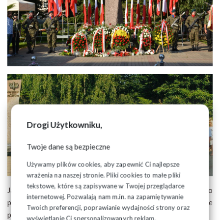
Drogi Użytkowniku,
Twoje dane są bezpieczne
Używamy plików cookies, aby zapewnić Ci najlepsze
wrażenia na naszej stronie. Pliki cookies to małe pliki
tekstowe, które są zapisywane w Twojej przeglądarce
Jak co roku, w rocznicę wybuchu Powstania Warszawskiego
internetowej. Pozwalają nam m.in. na zapamiętywanie
pod pomnikiem Armii Krajowej w Białymstoku, w hołdzie
Twoich preferencji, poprawianie wydajności strony oraz
poległym powstańcom złożono wieńce i wiązanki kwiatów.
wyświetlanie Ci spersonalizowanych reklam.