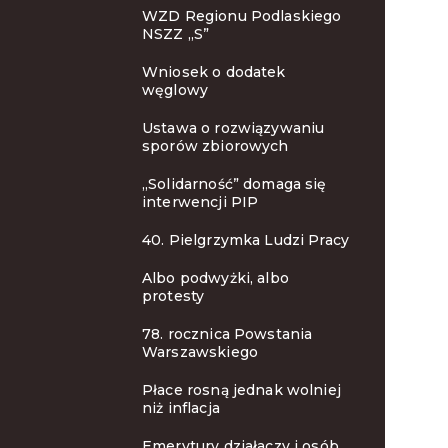
WZD Regionu Podlaskiego
NSZZ „S”
Wniosek o dodatek
węglowy
Ustawa o rozwiązywaniu
sporów zbiorowych
„Solidarność” domaga się
interwencji PIP
40. Pielgrzymka Ludzi Pracy
Albo podwyżki, albo
protesty
78. rocznica Powstania
Warszawskiego
Płace rosną jednak wolniej
niż inflacja
Emerytury działaczy i osób