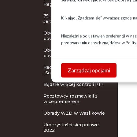
Regionu
75. rocznica urodzin bł. ks.
Klikając „Zgadzam się” wyrażasz zgodę n
Jerzego
Obchody 42. rocznicy
Niezależnie od ustawień preferencji w na
powstania NSZZ "S" c.d.
przetwarzaniu danych znajdziesz w
Polity
Obchody 42. rocznicy
powstania NSZZ "S"
Rada KSOiW NSZZ
Zarządzaj opcjami
„Solidarność"
Będzie więcej kontroli PIP
Pocztowcy rozmawiali z
wicepremierem
Obrady WZD w Wasilkowie
Uroczystości sierpniowe
2022