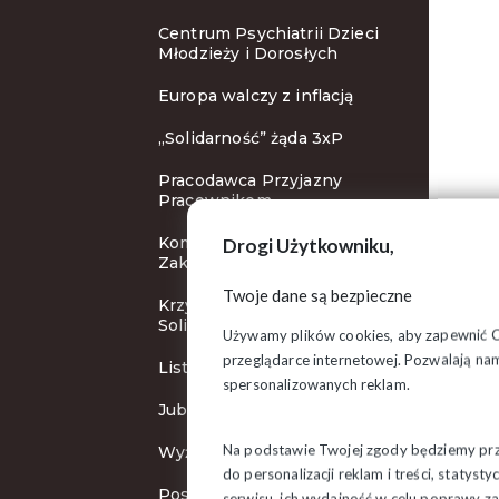
Centrum Psychiatrii Dzieci
Młodzieży i Dorosłych
Europa walczy z inflacją
„Solidarność” żąda 3xP
Pracodawca Przyjazny
Pracownikom
Komisja Krajowa w
Drogi Użytkowniku,
Zakopanem
Twoje dane są bezpieczne
Krzyże Wolności i
Solidarności
Używamy plików cookies, aby zapewnić Ci 
przeglądarce internetowej. Pozwalają nam
List do Ursuli von der Leyen
spersonalizowanych reklam.
Jubileuszowa pielgrzymka
Na podstawie Twojej zgody będziemy prze
Wyższa płaca minimalna
do personalizacji reklam i treści, staty
Posiedzenie Zarządu
serwisu, ich wydajność w celu poprawy 