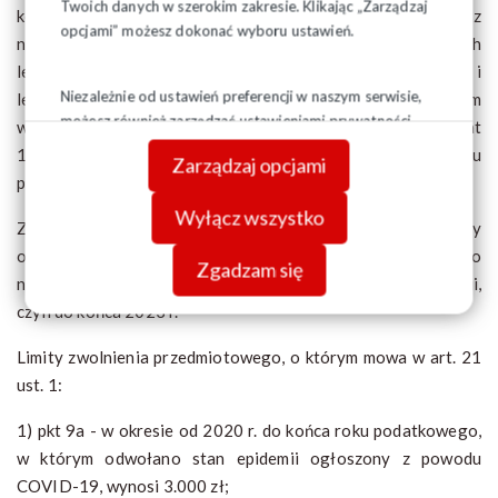
Twoich danych w szerokim zakresie. Klikając „Zarządzaj
kolonii, obozów i zimowisk, w tym również połączonego z
opcjami” możesz dokonać wyboru ustawień.
nauką, pobytu na leczeniu sanatoryjnym, w placówkach
leczniczo-sanatoryjnych, rehabilitacyjno-szkoleniowych i
Niezależnie od ustawień preferencji w naszym serwisie,
leczniczo-opiekuńczych, oraz przejazdów związanych z tym
możesz również zarządzać ustawieniami prywatności
wypoczynkiem i pobytem na leczeniu - dzieci i młodzieży do lat
swojej przeglądarki. Więcej informacji o przetwarzaniu
18: z innych źródeł - do wysokości nieprzekraczającej w roku
Zarządzaj opcjami
danych znajdziesz w
Polityce prywatności.
podatkowym kwoty
2.000 zł - do końca 2023 r. jest 3000 zł.
Wyłącz wszystko
Zasady te wynikają z art. 52l ustawy o PIT, który
obowiązywał od 2020 r. do końca roku podatkowego
Zgadzam się
następującego po roku, w którym odwołano stan epidemii,
czyli do końca 2023 r.
Limity zwolnienia przedmiotowego, o którym mowa w art. 21
ust. 1:
1) pkt 9a - w okresie od 2020 r. do końca roku podatkowego,
w którym odwołano stan epidemii ogłoszony z powodu
COVID-19, wynosi 3.000 zł;