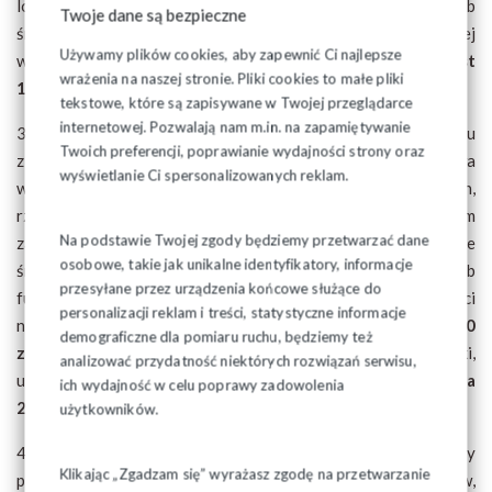
losowych, klęsk żywiołowych, długotrwałej choroby lub
Twoje dane są bezpieczne
śmierci z innych źródeł - do wysokości nieprzekraczającej
Używamy plików cookies, aby zapewnić Ci najlepsze
w roku podatkowym kwoty
6.000 zł - do końca 2023 r. jest
wrażenia na naszej stronie. Pliki cookies to małe pliki
10 000 zł
tekstowe, które są zapisywane w Twojej przeglądarce
internetowej. Pozwalają nam m.in. na zapamiętywanie
3) wartość otrzymanych przez pracownika w związku
Twoich preferencji, poprawianie wydajności strony oraz
z finansowaniem działalności socjalnej, o której mowa
wyświetlanie Ci spersonalizowanych reklam.
w przepisach o zakładowym funduszu świadczeń socjalnych,
rzeczowych świadczeń oraz otrzymanych przez niego w tym
Na podstawie Twojej zgody będziemy przetwarzać dane
zakresie świadczeń pieniężnych, sfinansowanych w całości ze
osobowe, takie jak unikalne identyfikatory, informacje
środków zakładowego funduszu świadczeń socjalnych lub
przesyłane przez urządzenia końcowe służące do
funduszy związków zawodowych, łącznie do wysokości
personalizacji reklam i treści, statystyczne informacje
nieprzekraczającej w roku podatkowym kwoty
1.000
demograficzne dla pomiaru ruchu, będziemy też
zł;
rzeczowymi świadczeniami nie są bony, talony i inne znaki,
analizować przydatność niektórych rozwiązań serwisu,
uprawniające do ich wymiany na towary lub usługi -
do końca
ich wydajność w celu poprawy zadowolenia
2023 r. jest 2000 zł,
użytkowników.
4) dopłaty do: wypoczynku zorganizowanego przez podmioty
Klikając „Zgadzam się” wyrażasz zgodę na przetwarzanie
prowadzące działalność w tym zakresie, w formie wczasów,