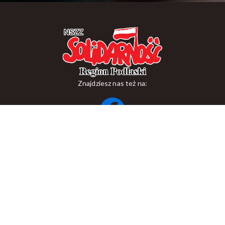
Znajdziesz nas też na:
ul. Suraska 1, 15-093 Białystok
tel.
+48 85 748 11 00
zr.podlaskiego@solidarnosc.org.pl
Copywriting NSZZ Solidarność Region Podlaski