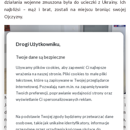
działania wojenne zmuszona była do ucieczki z Ukrainy. Ich
najbliżsi – mąż i brat, zostali na miejscu broniąc swojej
Ojczyzny.
Drogi Użytkowniku,
Twoje dane są bezpieczne
Używamy plików cookies, aby zapewnić Ci najlepsze
wrażenia na naszej stronie. Pliki cookies to małe pliki
tekstowe, które są zapisywane w Twojej przeglądarce
internetowej. Pozwalają nam m.in. na zapamiętywanie
Twoich preferencji, poprawianie wydajności strony oraz
Mając to na względzie, Przewodniczący Zarządu Regionu –
wyświetlanie Ci spersonalizowanych reklam.
Józef Mozolewski powiedział: „Ta wojna jest tak blisko i
dotyka również nas wszystkich”… „Solidarność” i tym razem
Na podstawie Twojej zgody będziemy przetwarzać dane
nie stoi z boku, tak jak cały naród otwieramy nasze serca,
osobowe, takie jak unikalne identyfikatory, informacje
robimy wszystko co możliwe pomagając uchodźcom
przesyłane przez urządzenia końcowe służące do