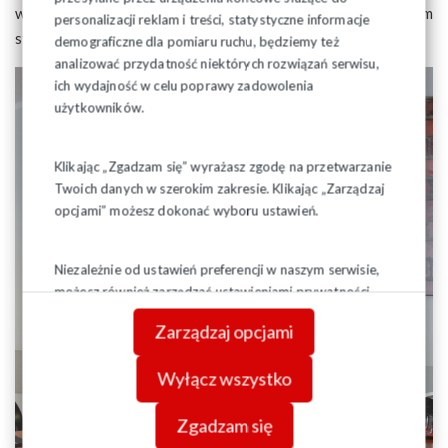
wojennym, a szczególnie matkom z dziećmi i osobom
personalizacji reklam i treści, statystyczne informacje
starszym”.
demograficzne dla pomiaru ruchu, będziemy też
analizować przydatność niektórych rozwiązań serwisu,
ich wydajność w celu poprawy zadowolenia
użytkowników.
Klikając „Zgadzam się” wyrażasz zgodę na przetwarzanie
Twoich danych w szerokim zakresie. Klikając „Zarządzaj
opcjami” możesz dokonać wyboru ustawień.
Niezależnie od ustawień preferencji w naszym serwisie,
możesz również zarządzać ustawieniami prywatności
swojej przeglądarki. Więcej informacji o przetwarzaniu
Zarządzaj opcjami
danych znajdziesz w
Polityce prywatności.
Wyłącz wszystko
Zgadzam się