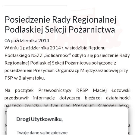
Posiedzenie Rady Regionalnej
Podlaskiej Sekcji Pożarnictwa
06 października 2014
W dniu 1 października 2014 r. w siedzibie Regionu
Podlaskiego NSZZ „Solidarność” odbyło się posiedzenie Rady
Regionalnej Podlaskiej Sekcji Pożarnictwa połączone z
posiedzeniem Prezydium Organizacji Międzyzakładowej przy
PSP w Białymstoku.
Na początek Przewodniczący RPSP Maciej Łozowski
przedstawił informację dotyczącą bieżącej działalności
naszego związku, w tym prac Prezydium Krajowej Sekcji
Pożarnictwa NSZZ „Solidarność”.
Drogi Użytkowniku,
Następnie wszyscy obecni mieli możliwość poruszenia
Twoje dane są bezpieczne
tematów dotyczących poszczególnych komend. W czasie