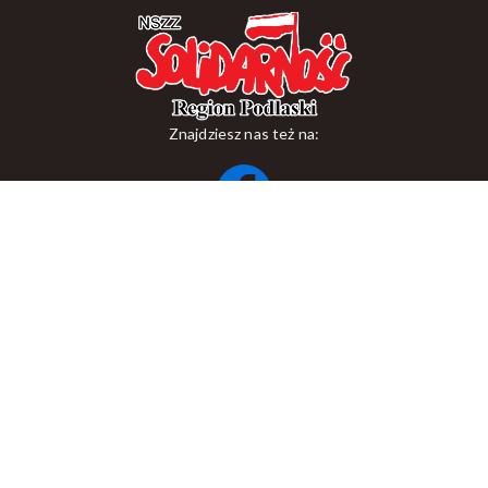
Znajdziesz nas też na:
ul. Suraska 1, 15-093 Białystok
tel.
+48 85 748 11 00
zr.podlaskiego@solidarnosc.org.pl
Copywriting NSZZ Solidarność Region Podlaski
Created by Rutcom