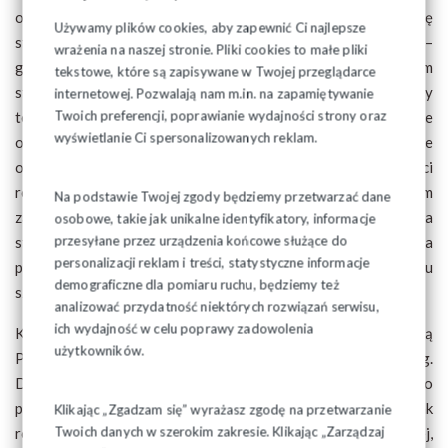
obrad omówiono sposoby wynagradzania wyróżniających się
Używamy plików cookies, aby zapewnić Ci najlepsze
strażaków, sprawy bhp podczas służby i działań ratowniczo–
wrażenia na naszej stronie. Pliki cookies to małe pliki
gaśniczych, a także problemy z nierównomiernym obciążeniem
tekstowe, które są zapisywane w Twojej przeglądarce
strażaków nadgodzinami, manipulacji stanami osobowymi, czy
internetowej. Pozwalają nam m.in. na zapamiętywanie
Twoich preferencji, poprawianie wydajności strony oraz
też dodatkami motywacyjnymi i służbowymi, które nie
wyświetlanie Ci spersonalizowanych reklam.
odzwierciedlają faktycznego zaangażowania w wykonywanie
obowiązków służbowych jak również dodatkowych czynności
realizowanych na rzecz PSP. Omówiono także problem
Na podstawie Twojej zgody będziemy przetwarzać dane
zakresów obowiązków które często są identyczne np. dla
osobowe, takie jak unikalne identyfikatory, informacje
przesyłane przez urządzenia końcowe służące do
stażystów i st. operatorów sprzętu spec. oraz zajmowania
personalizacji reklam i treści, statystyczne informacje
przez podoficerów stanowisk przypisanych do korpusu
demograficzne dla pomiaru ruchu, będziemy też
szeregowców.
analizować przydatność niektórych rozwiązań serwisu,
ich wydajność w celu poprawy zadowolenia
Kolejnym punktem posiedzenia było spotkanie z I Zastępcą
użytkowników.
Podlaskiego Komendanta Wojewódzkiego st. bryg.
Dariuszem Sadowskim. Panu Komendantowi przedstawiono
problemy, które zgłoszono we wcześniejszej dyskusji jak
Klikając „Zgadzam się” wyrażasz zgodę na przetwarzanie
Twoich danych w szerokim zakresie. Klikając „Zarządzaj
również przykłady utrudniania działalności związkowej,