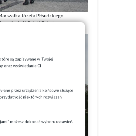
Marszałka Józefa Piłsudzkiego.
 niepodległość Polski Bohaterom.
, które są zapisywane w Twojej
y oraz wyświetlanie Ci
syłane przez urządzenia końcowe służące
ć przydatność niektórych rozwiązań
pcjami” możesz dokonać wyboru ustawień.