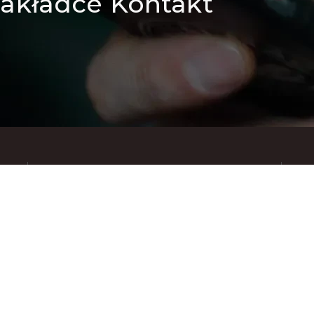
akładce Kontakt
Znajdziesz nas też na: