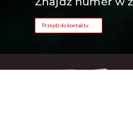
Znajdź numer w z
Przejdź do kontaktu
Copywriting NSZZ Solidarność Region Podlaski