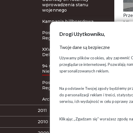
wprowadzenia stanu
wojennego
Prze
Kampania billboardowa
Mies
Posiedzenie Zarządu
Drogi Użytkowniku,
Regionu
Twoje dane są bezpieczne
XXVI Krajowy Zjazd
Delegatów
Używamy plików cookies, aby zapewnić Ci 
przeglądarce internetowej. Pozwalają nam
94 rocznica odzyskania
spersonalizowanych reklam.
Niepodległości
Posiedzenie Zarządu
Regionu
Na podstawie Twojej zgody będziemy prze
do personalizacji reklam i treści, staty
Archiwum 2012
serwisu, ich wydajność w celu poprawy 
2011
Klikając „Zgadzam się” wyrażasz zgodę n
2010