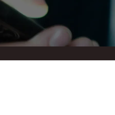
ul. Suraska 1, 15-093 Białystok
tel.
+48 85 748 11 00
zr.podlaskiego@solidarnosc.org.pl
Created by Rutcom