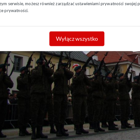
szym serwisie, możesz również zarządzać ustawieniami prywatności swojej pr
ce prywatności.
ytany został też Apel Pamięci i oddana salwa honorowa przez ko
Wyłącz wszystko