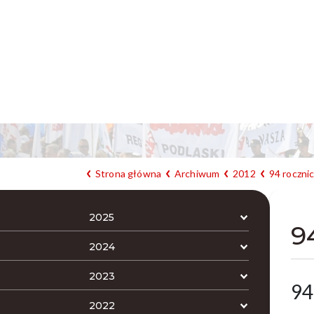
Strona główna
Archiwum
2012
94 roczni
2025
9
2024
2023
94
2022