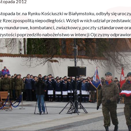
istopada 2012
istopada br. na Rynku Kościuszki w Białymstoku, odbyły się urocz
z Rzeczpospolitą niepodległości. Wzięli w nich udział przedsta
by mundurowe, kombatanci, zwiazkowcy, poczty sztandarowe ora
zystości poprzedziło nabożeństwo w intencji Ojczyzny odprawion