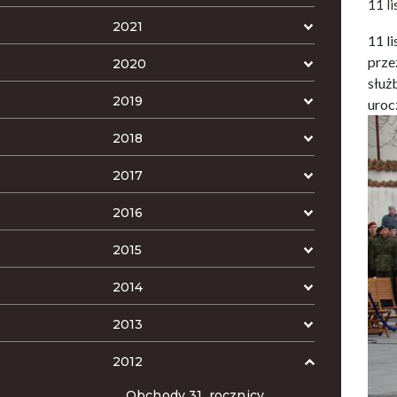
11 l
2021
11 l
prze
2020
służ
2019
uroc
2018
2017
2016
2015
2014
2013
2012
Obchody 31. rocznicy