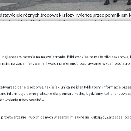
dstawiciele róznych środowiski złożyli wieńce przed pomnikiem 
zkańcy składali kwiaty i zapalali znicze, ku pamięci poległym za
najlepsze wrażenia na naszej stronie. Pliki cookies to małe pliki tekstowe
 m.in. na zapamiętywanie Twoich preferencji, poprawianie wydajności stron
twarzać dane osobowe, takie jak unikalne identyfikatory, informacje prze
styczne informacje demograficzne dla pomiaru ruchu, będziemy też analizowa
zadowolenia użytkowników.
a przetwarzanie Twoich danych w szerokim zakresie. Klikając „Zarządzaj o